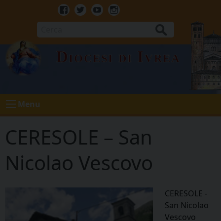
Skip
to
Facebook
Twitter
Youtube
Instagram
content
Cerca
Diocesi di Ivrea
Menu
CERESOLE – San
Nicolao Vescovo
CERESOLE -
San Nicolao
Vescovo