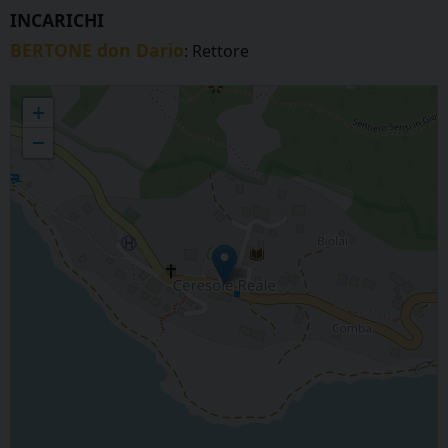
INCARICHI
BERTONE don Dario
: Rettore
CERESOLE - San Nicolao Vescovo
+
−