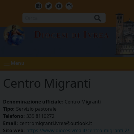
Skip
to
Facebook
Twitter
Youtube
Instagram
content
Cerca
Diocesi di Ivrea
Menu
Centro Migranti
Denominazione ufficiale:
Centro Migranti
Tipo:
Servizio pastorale
Telefono:
339 8110272
Email:
centromigranti.ivrea@outlook.it
Sito web:
https://www.diocesivrea.it/centro-migranti-2/