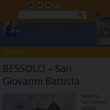
Skip
to
Facebook
Twitter
Youtube
Instagram
content
Cerca
Diocesi di Ivrea
Menu
BESSOLO – San
Giovanni Battista
BESSOLO -
San Giovanni
Battista