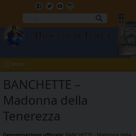
Skip
to
Facebook
Twitter
Youtube
Instagram
content
Cerca
Diocesi di Ivrea
Menu
BANCHETTE –
Madonna della
Tenerezza
Denominazione ufficiale:
BANCHETTE - Madonna della