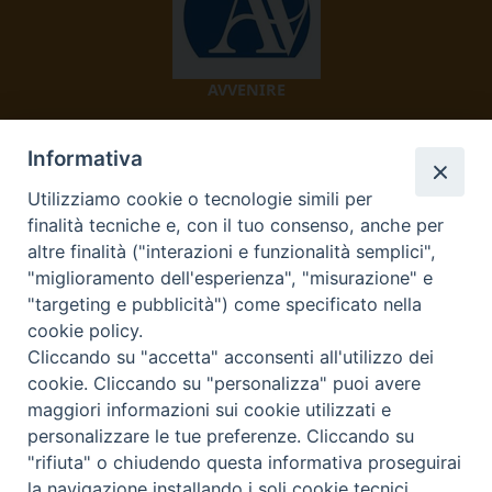
AVVENIRE
Informativa
Utilizziamo cookie o tecnologie simili per
finalità tecniche e, con il tuo consenso, anche per
altre finalità ("interazioni e funzionalità semplici",
"miglioramento dell'esperienza", "misurazione" e
TV 2000
"targeting e pubblicità") come specificato nella
cookie policy.
Cliccando su "accetta" acconsenti all'utilizzo dei
cookie. Cliccando su "personalizza" puoi avere
Diocesi di Ivrea
maggiori informazioni sui cookie utilizzati e
personalizzare le tue preferenze. Cliccando su
Curia Vescovile Piazza Castello, 3 10015 Ivrea (To) Tel.
"rifiuta" o chiudendo questa informativa proseguirai
0125.641138 Fax 0125.40296 segreteriacuria@diocesivrea.it
la navigazione installando i soli cookie tecnici.