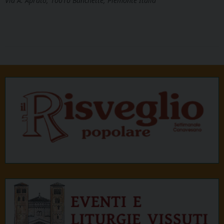
Via A. Aprato, 10010 Banchette, Piemonte Italia