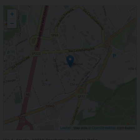
BANCHETTE - Madonna della Tenerezza
+
−
Leaflet
| Map data ©
OpenStreetMap
contributors