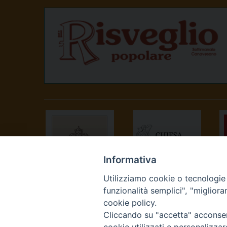
Informativa
Utilizziamo cookie o tecnologie s
SANTA SEDE
CONFERENZA
funzionalità semplici", "miglior
EPISCOPALE
cookie policy.
ITALIANA
Cliccando su "accetta" acconsent