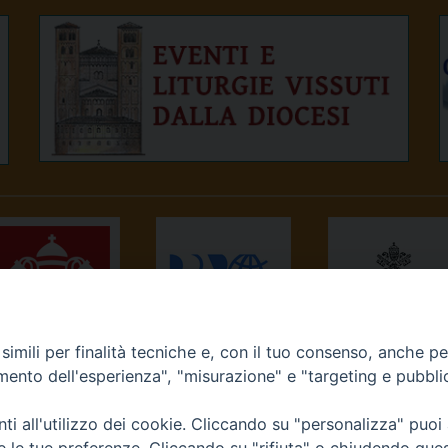
imili per finalità tecniche e, con il tuo consenso, anche per 
NEWS.VA
RADIO VATICANA
OSSERVATORE
amento dell'esperienza", "misurazione" e "targeting e pubbli
ROMANO
i all'utilizzo dei cookie. Cliccando su "personalizza" puoi