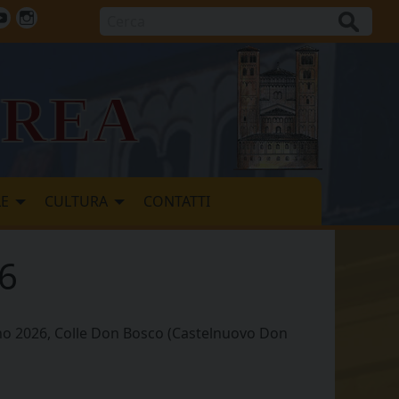
Cerca
ok
tter
Youtube
Instagram
vrea
LE
CULTURA
CONTATTI
26
ugno 2026, Colle Don Bosco (Castelnuovo Don