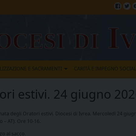
Facebo
Twi
ocesi di I
LIZZAZIONE E SACRAMENTI
CARITÀ E IMPEGNO SOCIA
ori estivi. 24 giugno 20
nata degli Oratori estivi. Diocesi di Ivrea. Mercoledì 24 gi
o – AT). Ore 10-16.
zo al sacco.