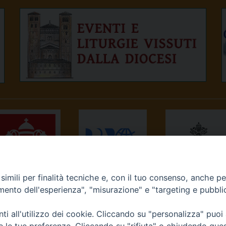
imili per finalità tecniche e, con il tuo consenso, anche per 
NEWS.VA
RADIO VATICANA
OSSERVATORE
amento dell'esperienza", "misurazione" e "targeting e pubbli
ROMANO
i all'utilizzo dei cookie. Cliccando su "personalizza" puoi