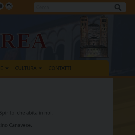
Cerca
ok
tter
Youtube
Instagram
vrea
LE
CULTURA
CONTATTI
pirito, che abita in noi.
tino Canavese.