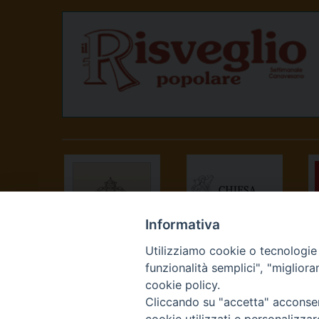
Informativa
Utilizziamo cookie o tecnologie s
SANTA SEDE
CONFERENZA
funzionalità semplici", "miglior
EPISCOPALE
cookie policy.
ITALIANA
Cliccando su "accetta" acconsent