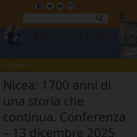
Skip
to
Facebook
Twitter
Youtube
Instagram
content
Cerca
Diocesi di Ivrea
Menu
Nicea: 1700 anni di
una storia che
continua. Conferenza
– 13 dicembre 2025