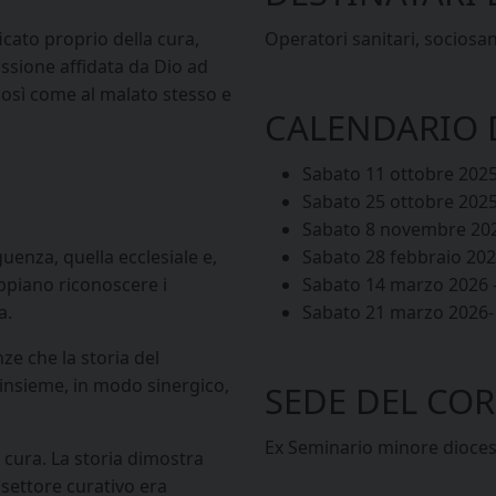
icato proprio della cura,
Operatori sanitari, sociosani
issione affidata da Dio ad
così come al malato stesso e
CALENDARIO D
Sabato 11 ottobre 2025 -
Sabato 25 ottobre 2025 -
Sabato 8 novembre 2025 
uenza, quella ecclesiale e,
Sabato 28 febbraio 2026 
appiano riconoscere i
Sabato 14 marzo 2026 - 
a.
Sabato 21 marzo 2026- d
e che la storia del
 insieme, in modo sinergico,
SEDE DEL CORS
Ex Seminario minore dioces
 cura. La storia dimostra
l settore curativo era