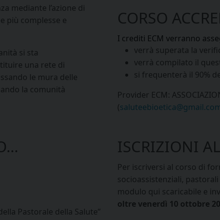
nza mediante l’azione di
CORSO ACCRE
ree più complesse e
I crediti ECM verranno asse
verrà superata la veri
nità si sta
verrà compilato il ques
ituire una rete di
si frequenterà il 90% de
assando le mura delle
zando la comunità
Provider ECM: ASSOCIAZIO
(
saluteebioetica@gmail.co
...
ISCRIZIONI AL
Per iscriversi al corso di fo
socioassistenziali, pastoral
a
modulo qui scaricabile e inv
oltre venerdì 10 ottobre 2
ella Pastorale della Salute”