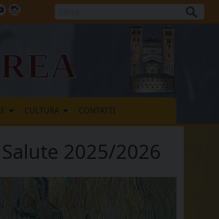
Cerca
ok
tter
Youtube
Instagram
vrea
LE
CULTURA
CONTATTI
a Salute 2025/2026