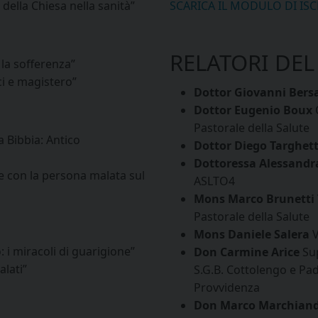
della Chiesa nella sanità”
SCARICA IL MODULO DI IS
RELATORI DEL
la sofferenza”
i e magistero”
Dottor Giovanni Bers
Dottor Eugenio Boux
O
Pastorale della Salute
 Bibbia: Antico
Dottor Diego Targhet
Dottoressa Alessandr
e con la persona malata sul
ASLTO4
Mons Marco Brunetti
Pastorale della Salute
Mons Daniele Salera
V
 i miracoli di guarigione”
Don Carmine Arice
Sup
alati”
S.G.B. Cottolengo e Pad
Provvidenza
Don Marco Marchian