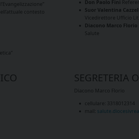
Don Paolo Fini
Referen
l’Evangelizzazione”
Suor Valentina Cazzel
ell’attuale contesto
Vicedirettore Ufficio L
Diacono Marco Florio
Salute
etica”
FICO
SEGRETERIA 
Diacono Marco Florio
cellulare: 3318012314
mail:
salute.diocesivr