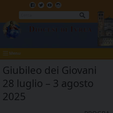
Skip
to
Facebook
Twitter
Youtube
Instagram
content
Cerca
Diocesi di Ivrea
Menu
Giubileo dei Giovani
28 luglio – 3 agosto
2025