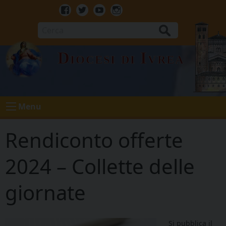
Skip
to
Facebook
Twitter
Youtube
Instagram
content
Cerca
Diocesi di Ivrea
Menu
Rendiconto offerte
2024 – Collette delle
giornate
Si pubblica il