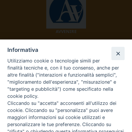
AVVENIRE
Informativa
Utilizziamo cookie o tecnologie simili per
finalità tecniche e, con il tuo consenso, anche per
altre finalità ("interazioni e funzionalità semplici",
"miglioramento dell'esperienza", "misurazione" e
TV 2000
"targeting e pubblicità") come specificato nella
cookie policy.
Cliccando su "accetta" acconsenti all'utilizzo dei
cookie. Cliccando su "personalizza" puoi avere
Diocesi di Ivrea
maggiori informazioni sui cookie utilizzati e
personalizzare le tue preferenze. Cliccando su
Curia Vescovile Piazza Castello, 3 10015 Ivrea (To) Tel.
"rifiuta" o chiudendo questa informativa proseguirai