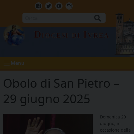
Skip
to
Facebook
Twitter
Youtube
Instagram
content
Cerca
Diocesi di Ivrea
Menu
Obolo di San Pietro –
29 giugno 2025
Domenica 29
giugno, in
occasione della