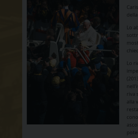
Caris
dell
Lo ab
sott
mostr
chie
Lo r
impe
(2013
nell’
riva 
alla 
rest
cono
asco
poter