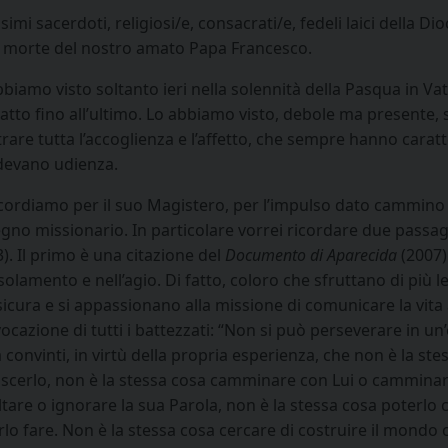
simi sacerdoti, religiosi/e, consacrati/e, fedeli laici della D
a morte del nostro amato Papa Francesco.
biamo visto soltanto ieri nella solennità della Pasqua in Vati
ratto fino all’ultimo. Lo abbiamo visto, debole ma presente,
are tutta l’accoglienza e l’affetto, che sempre hanno caratte
devano udienza.
icordiamo per il suo Magistero, per l’impulso dato cammino 
gno missionario. In particolare vorrei ricordare due passag
). Il primo è una citazione del
Documento di Aparecida
(2007):
isolamento e nell’agio. Di fatto, coloro che sfruttano di più le
sicura e si appassionano alla missione di comunicare la vita a
vocazione di tutti i battezzati: “Non si può perseverare in u
a convinti, in virtù della propria esperienza, che non è la s
scerlo, non è la stessa cosa camminare con Lui o camminare
ltare o ignorare la sua Parola, non è la stessa cosa poterlo 
lo fare. Non è la stessa cosa cercare di costruire il mondo 