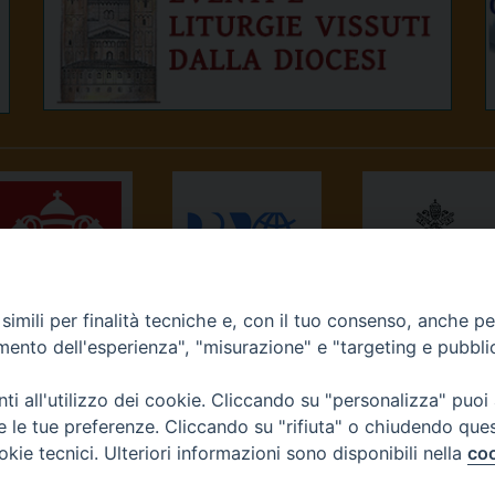
imili per finalità tecniche e, con il tuo consenso, anche per 
NEWS.VA
RADIO VATICANA
OSSERVATORE
amento dell'esperienza", "misurazione" e "targeting e pubbli
ROMANO
i all'utilizzo dei cookie. Cliccando su "personalizza" puoi
re le tue preferenze. Cliccando su "rifiuta" o chiudendo que
okie tecnici. Ulteriori informazioni sono disponibili nella
coo
Diocesi di Ivrea