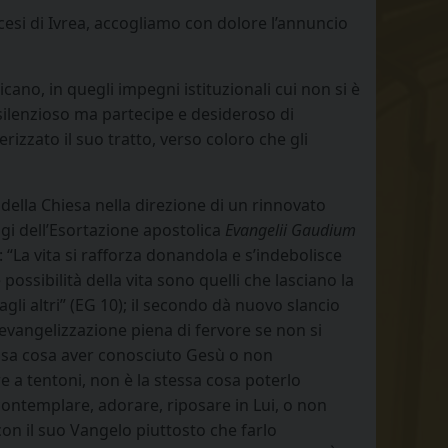
iocesi di Ivrea, accogliamo con dolore l’annuncio
cano, in quegli impegni istituzionali cui non si è
 silenzioso ma partecipe e desideroso di
rizzato il suo tratto, verso coloro che gli
della Chiesa nella direzione di un rinnovato
gi dell’Esortazione apostolica
Evangelii Gaudium
 “La vita si rafforza donandola e s’indebolisce
 possibilità della vita sono quelli che lasciano la
gli altri” (EG 10); il secondo dà nuovo slancio
n’evangelizzazione piena di fervore se non si
tessa cosa aver conosciuto Gesù o non
 a tentoni, non è la stessa cosa poterlo
contemplare, adorare, riposare in Lui, o non
con il suo Vangelo piuttosto che farlo