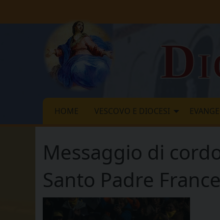
Skip
to
content
Di
HOME
VESCOVO E DIOCESI
EVANGE
Messaggio di cordo
Santo Padre Franc