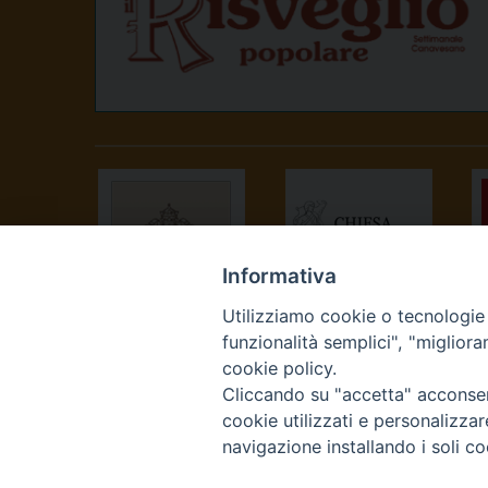
Informativa
Utilizziamo cookie o tecnologie s
SANTA SEDE
CONFERENZA
funzionalità semplici", "miglior
EPISCOPALE
cookie policy.
ITALIANA
Cliccando su "accetta" acconsent
cookie utilizzati e personalizza
navigazione installando i soli co