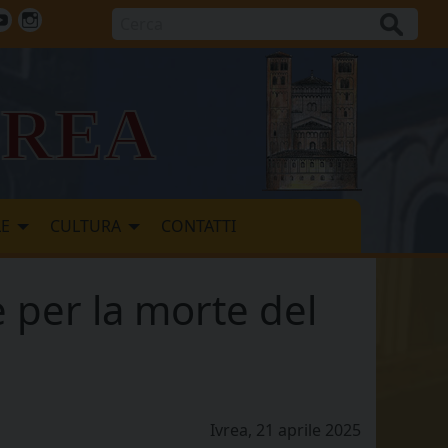
Cerca
ok
tter
Youtube
Instagram
vrea
LE
CULTURA
CONTATTI
 per la morte del
Ivrea, 21 aprile 2025