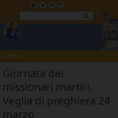
Skip
to
Facebook
Twitter
Youtube
Instagram
content
Cerca
Diocesi di Ivrea
Menu
Giornata dei
missionari martiri.
Veglia di preghiera 24
marzo