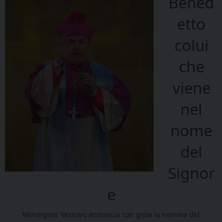
Bened
etto
colui
che
viene
nel
nome
del
Signor
e
Monsignor Vescovo annuncia con gioia la nomina del