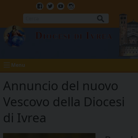
Skip
to
Facebook
Twitter
Youtube
Instagram
content
Cerca
Diocesi di Ivrea
Menu
Annuncio del nuovo
Vescovo della Diocesi
di Ivrea