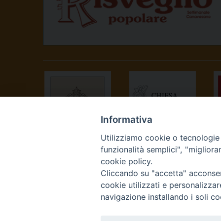
Informativa
Utilizziamo cookie o tecnologie s
SANTA SEDE
CONFERENZA
funzionalità semplici", "miglior
EPISCOPALE
cookie policy.
ITALIANA
Cliccando su "accetta" acconsent
cookie utilizzati e personalizza
navigazione installando i soli co