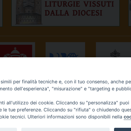
imili per finalità tecniche e, con il tuo consenso, anche per 
NEWS.VA
RADIO VATICANA
OSSERVATORE
amento dell'esperienza", "misurazione" e "targeting e pubbli
ROMANO
i all'utilizzo dei cookie. Cliccando su "personalizza" puoi
re le tue preferenze. Cliccando su "rifiuta" o chiudendo que
okie tecnici. Ulteriori informazioni sono disponibili nella
coo
Diocesi di Ivrea