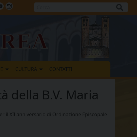
Cerca
ok
tter
Youtube
Instagram
vrea
LE
CULTURA
CONTATTI
tà della B.V. Maria
 per il XII anniversario di Ordinazione Episcopale