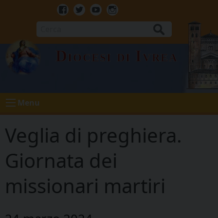
Skip
to
Facebook
Twitter
Youtube
Instagram
content
Cerca
Diocesi di Ivrea
Menu
Veglia di preghiera.
Giornata dei
missionari martiri