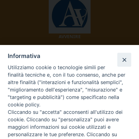
AVVENIRE
Informativa
Utilizziamo cookie o tecnologie simili per
finalità tecniche e, con il tuo consenso, anche per
altre finalità ("interazioni e funzionalità semplici",
"miglioramento dell'esperienza", "misurazione" e
TV 2000
"targeting e pubblicità") come specificato nella
cookie policy.
Cliccando su "accetta" acconsenti all'utilizzo dei
cookie. Cliccando su "personalizza" puoi avere
Diocesi di Ivrea
maggiori informazioni sui cookie utilizzati e
personalizzare le tue preferenze. Cliccando su
Curia Vescovile Piazza Castello, 3 10015 Ivrea (To) Tel.