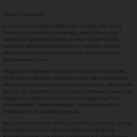
Carissimi Confratelli,
vi invio la Sintesi redatta dall’Equipe sinodale della nostra
Diocesi, ora che è stata consegnata, come richiesto, alla
Conferenza Episcopale Italiana per essere trasmissa alla
Segreteria del Synodus Episcoporum, e due dei referenti
diocesani hanno partecipato a Roma al secondo Incontro
programmato per essi.
Ringrazio cordialmente l’Equipe, costituita, su consiglio dei
Vicari foranei, da Mons. Gianmario Cuffia, don Luca Meinardi,
mons. Arnaldo Bigio, diacono Raffaele Servalli, dr. Valentina Gili
Borghet, dr. Elisabetta Acide e p. Davide Damiano, in qualità di
segretario – i quali hanno lavorato con impegno già nella
prima fase del “Cammino sinodale”, ed hanno raccolto e
sintetizzato le 38 relazioni pervenute.
Ringrazio di cuore tutti coloro – Comunità parrocchiali, Docenti
di religione e studenti, Pastorale giovanile e gruppi di
evangelizzazione – che hanno partecipato alla consultazione.