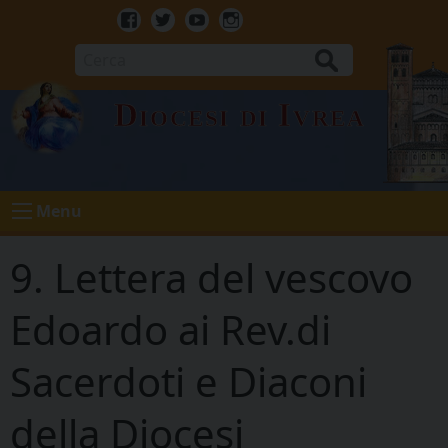
Skip
to
Facebook
Twitter
Youtube
Instagram
content
Cerca
Diocesi di Ivrea
Menu
9. Lettera del vescovo
Edoardo ai Rev.di
Sacerdoti e Diaconi
della Diocesi