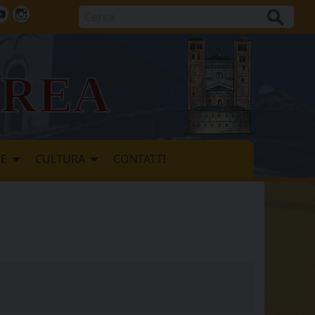
Cerca
ok
tter
Youtube
Instagram
vrea
LE
CULTURA
CONTATTI