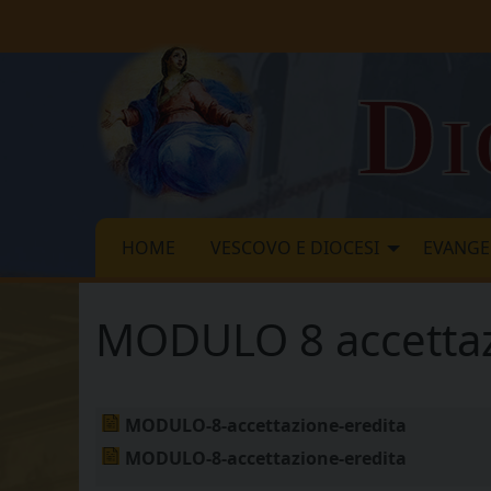
Skip
to
content
Di
HOME
VESCOVO E DIOCESI
EVANGE
MODULO 8 accettaz
MODULO-8-accettazione-eredita
MODULO-8-accettazione-eredita