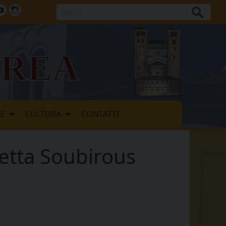
Cerca
ok
tter
Youtube
Instagram
vrea
LE
CULTURA
CONTATTI
detta Soubirous