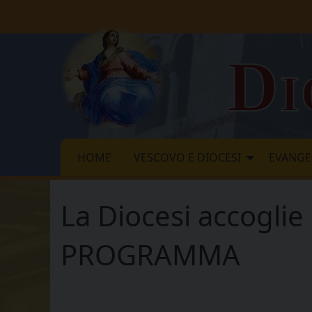
Skip
to
content
Di
HOME
VESCOVO E DIOCESI
EVANGE
La Diocesi accoglie
PROGRAMMA