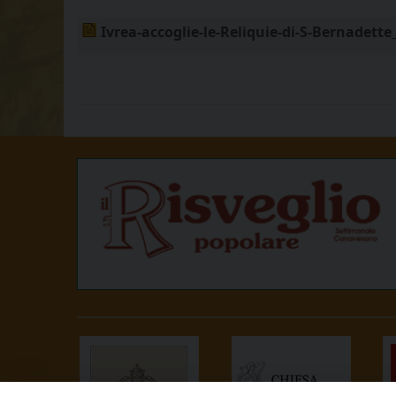
Ivrea-accoglie-le-Reliquie-di-S-Bernadette