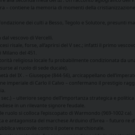
ire alla seconda metà del III . Un racconto agiografico dell’VII
ra – contiene la memoria di momenti della cristianizzazion
ondazione dei culti a Besso, Tegolo e Solutore, presunti mar
dal vescovo di Vercelli.
i risale, forse, all’aprirsi del V sec.; infatti il primo vesco
i Milano del 451.
autorità religiosa locale fu probabilmente condizionata da un
surse al ruolo di sede ducale).
età del IX . – Giuseppe (844-56), arcicappellano dell’impera
one imperiale di Carlo il Calvo – confermano il prestigio rag
ia.
IX sec.) – ulteriore segno dell’importanza strategica e politica
diese in un rilevante signore feudale.
le ruolo si colloca l’episcopato di Warmondo (969-1002 ca).
ca e antagonista del marchese Arduino d’Ivrea – futuro re d’I
ubblica vescovile contro il potere marchionale.