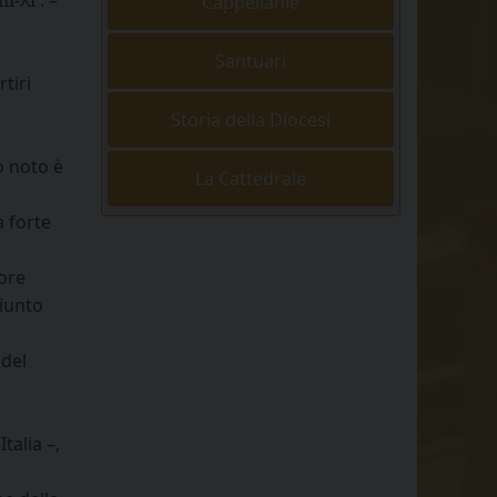
I-XI . –
Cappellanie
e
Santuari
tiri
Storia della Diocesi
vo noto è
La Cattedrale
a forte
tore
giunto
 del
talia –,