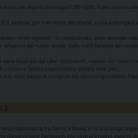
e il vescovo Alberto Gonzaga (1289-1320), frate conventuale
 1313, prelude, per il territorio diocesano, a una prolungata
ienato i diritti signorili – fu condizionata, dalla seconda met
o, all’aprirsi del nuovo secolo, dalle nobili famiglie del cont
e viene illustrata dal Liber decimarum, redatto dal collettore
, conserva l’antica impostazione dettata dalle pievi.
lle due visite pastorali compiute dal vescovo eporediese Pala
c.)
vertenza diplomatica fra Torino e Roma, vi fu una lunga regg
iacono Giovanni Luigi Rambaudi, che costruì il nuovo palazzo de