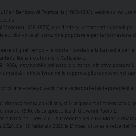
di San Benigno di Fruttuaria (1003-1803), venivano incluse 
rocchie.
uigi Moreno (1838-1878), che diede orientamenti durevoli per 
e attività volte all’istruzione popolare e per la formazione d
tese di quel tempo – la storia ricorda sia la battaglia per la
’antinfallibilismo al concilio Vaticano I.
98-1939), instancabile animatore di tante iniziative pastorali.
manità – difese Ivrea dalle rappresaglie tedesche nell’apri
ciliare – tese ad avvicinare sacerdoti e laici eporediesi a
nel rinnovamento conciliare, si è largamente interessato di 
el marzo 1990: visita apostolica di Giovanni Paolo II.
sias a Ivrea nel 1999, a cui succedette nel 2012 Mons. Edoard
 2024. Dal 15 febbraio 2025 la Diocesi di Ivrea è retta dal M