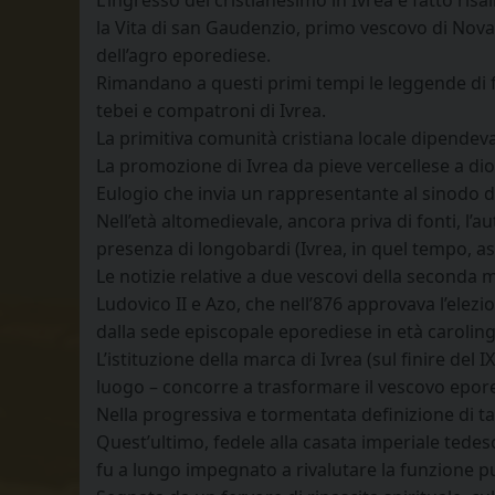
L’ingresso del cristianesimo in Ivrea è fatto risal
la Vita di san Gaudenzio, primo vescovo di Nova
dell’agro eporediese.
Rimandano a questi primi tempi le leggende di f
tebei e compatroni di Ivrea.
La primitiva comunità cristiana locale dipendeva 
La promozione di Ivrea da pieve vercellese a dioces
Eulogio che invia un rappresentante al sinodo d
Nell’età altomedievale, ancora priva di fonti, l’
presenza di longobardi (Ivrea, in quel tempo, as
Le notizie relative a due vescovi della seconda m
Ludovico II e Azo, che nell’876 approvava l’elezi
dalla sede episcopale eporediese in età caroling
L’istituzione della marca di Ivrea (sul finire del 
luogo – concorre a trasformare il vescovo epore
Nella progressiva e tormentata definizione di ta
Quest’ultimo, fedele alla casata imperiale tedes
fu a lungo impegnato a rivalutare la funzione p