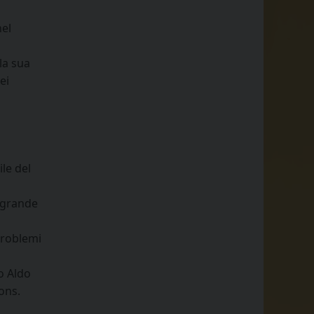
nel
la sua
ei
le del
l grande
problemi
o Aldo
ons.