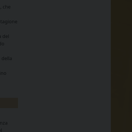
, che
 stagione
à del
ado
 della
ino
enza
l