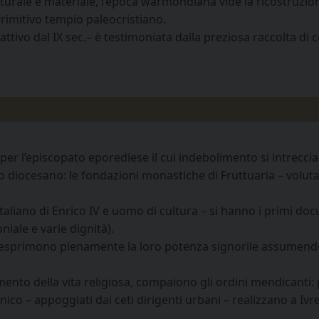
ulturale e materiale, l’epoca warmondiana vide la ricostruzio
rimitivo tempio paleocristiano.
attivo dal IX sec.– è testimoniata dalla preziosa raccolta di c
 per l’episcopato eporediese il cui indebolimento si intreccia
o diocesano: le fondazioni monastiche di Fruttuaria – volut
italiano di Enrico IV e uomo di cultura – si hanno i primi do
iale e varie dignità).
nici, esprimono pienamente la loro potenza signorile assumendo
mento della vita religiosa, compaiono gli ordini mendicanti: 
ico – appoggiati dai ceti dirigenti urbani – realizzano a Ivre