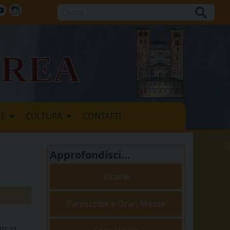
Cerca
ok
tter
Youtube
Instagram
vrea
LE
CULTURA
CONTATTI
Approfondisci...
Vicarie
Parrocchie e Orari Messe