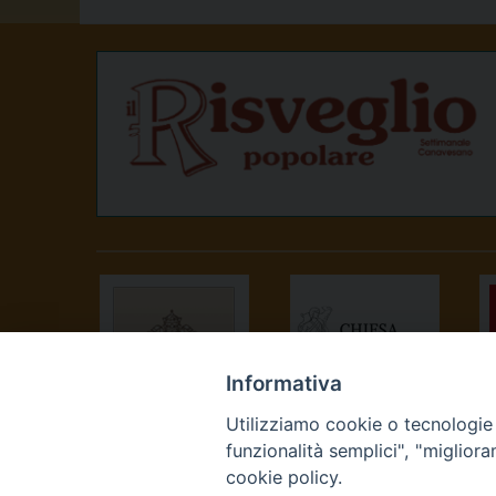
Informativa
Utilizziamo cookie o tecnologie s
SANTA SEDE
CONFERENZA
funzionalità semplici", "miglior
EPISCOPALE
cookie policy.
ITALIANA