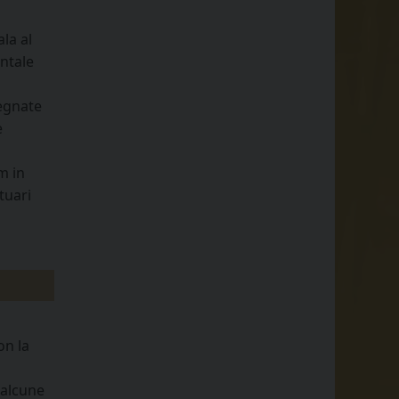
la al
entale
pegnate
e
m in
tuari
on la
 alcune