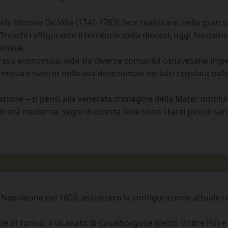
le Vittorio De Villa (1741-1763) fece realizzare, nella gran sa
ffreschi raffigurante il territorio della diocesi, oggi fondam
ediese.
 ripresa economica, vide sia diverse comunità canavesane im
nnovato slancio nella vita devozionale dei laici regolata dall
azione – si pensi alla venerata immagine della Mater omniu
in età moderna: segni di questa fede sono i tanti piccoli san
da Napoleone nel 1803, assunsero la configurazione attuale c
e di Torino, il vicariato di Casalborgone (detto d’oltre Po) e