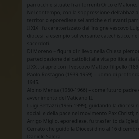
parrocchie situate fra i torrenti Orco e Malone.
Nel contempo, con la soppressione dell’abbazia 
territorio eporediese sei antiche e rilevanti par
Il XIX . fu caratterizzato dall’insigne vescovo L
diocesi, a esempio sul versante catechistico, nell
sacerdoti.
Di Moreno – figura di rilievo nella Chiesa piemon
partecipazione dei cattolici alla vita politica sia l
Il XX . si apre con il vescovo Matteo Filipello (18
Paolo Rostagno (1939-1959) – uomo di profonda u
1945.
Albino Mensa (1960-1966) – come futuro padre con
avvenimento del Vaticano II.
Luigi Bettazzi (1966-1999), guidando la diocesi 
sociali e della pace nel movimento Pax Christi; n
Arrigo Miglio, eporediese, fu trasferito da Igle
Cerrato che guidò la Diocesi dino al 16 dicembre
Daniele Salera.