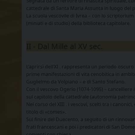
Segnata da un fervore di rinascita spirituale, c
cattedrale di Santa Maria Assunta in luogo del p
La scuola vescovile di Ivrea – con lo scriptorium 
(miniati e di studio) della biblioteca capitolare.
II - Dal Mille al XV sec.
L’aprirsi dell’XI . rappresenta un periodo oscuro
prime manifestazioni di vita cenobitica in ambit
Guglielmo da Volpiano – e di Santo Stefano.
Con il vescovo Ogerio (1074-1095) – cancelliere 
sul capitolo della cattedrale (autonomia patrimon
Nel corso del XIII . i vescovi, scelti tra i cano
titolo di «comes».
Sul finire del Duecento, a seguito di un rinnova
frati francescani e poi i predicatori di San Domen
conventi con chiesa.