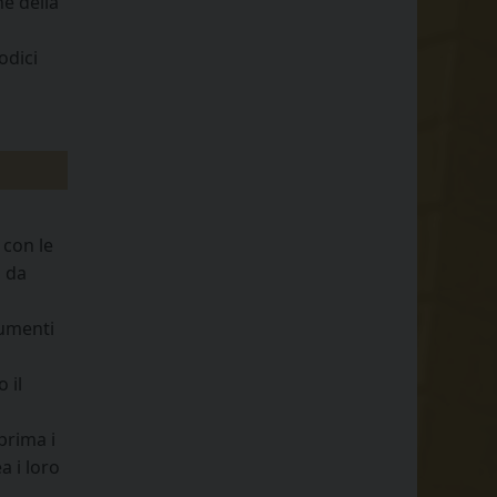
ne della
odici
 con le
a da
cumenti
 il
prima i
a i loro