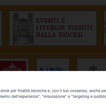
imili per finalità tecniche e, con il tuo consenso, anche per 
NEWS.VA
RADIO VATICANA
OSSERVATORE
amento dell'esperienza", "misurazione" e "targeting e pubbli
ROMANO