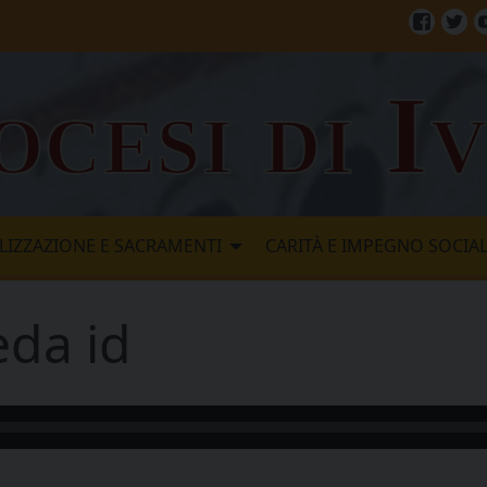
Facebo
Twi
ocesi di I
LIZZAZIONE E SACRAMENTI
CARITÀ E IMPEGNO SOCIA
eda id