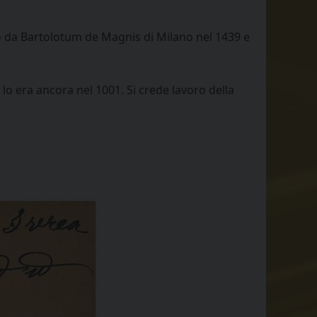
freccia
su/giù
to da Bartolotum de Magnis di Milano nel 1439 e
per
aumentare
o
 lo era ancora nel 1001. Si crede lavoro della
diminuire
il
volume.