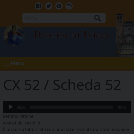
Skip
to
Facebook
Twitter
Youtube
Instagram
content
Cerca
Diocesi di Ivrea
Menu
CX 52 / Scheda 52
Audio
00:00
00:00
Player
Settimo Vittone
Avanzi del castello
È un rozzo fabbricato con una torre rovinata durante le guerre