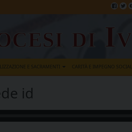
Facebo
Twi
ocesi di I
LIZZAZIONE E SACRAMENTI
CARITÀ E IMPEGNO SOCIA
ede id