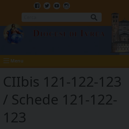
Skip
to
Facebook
Twitter
Youtube
Instagram
content
Cerca
Diocesi di Ivrea
Menu
CIIbis 121-122-123
/ Schede 121-122-
123