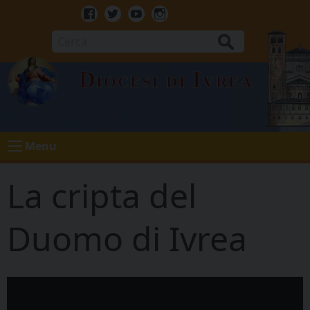
Skip
to
Facebook
Twitter
Youtube
Instagram
content
Cerca
Diocesi di Ivrea
Menu
La cripta del
Duomo di Ivrea