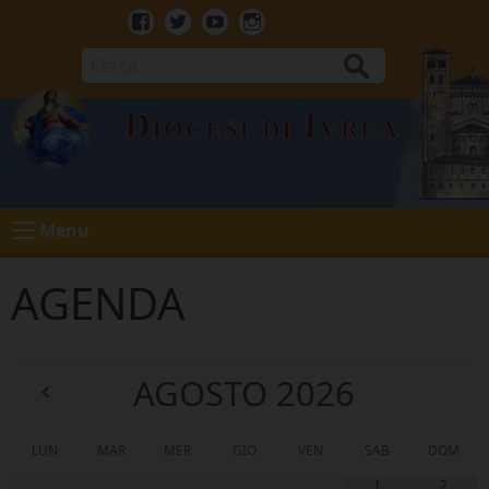
Skip
to
Facebook
Twitter
Youtube
Instagram
content
Cerca
Diocesi di Ivrea
Menu
AGENDA
AGOSTO
2026
LUN
MAR
MER
GIO
VEN
SAB
DOM
1
2