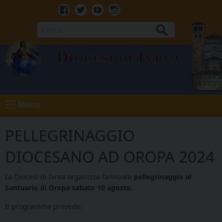
Skip
to
Facebook
Twitter
Youtube
Instagram
content
Cerca
Diocesi di Ivrea
Menu
PELLEGRINAGGIO
DIOCESANO AD OROPA 2024
La Diocesi di Ivrea organizza l’annuale
pellegrinaggio al
Santuario di Oropa sabato 10 agosto
.
Il programma prevede: