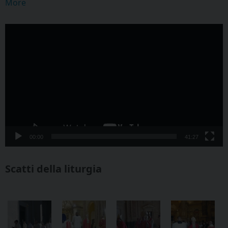
More
Video
Player
00:00
41:27
Scatti della liturgia