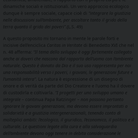
dinamiche sociali e istituzionali. Un vero approccio ecologico
dunque è sempre sociale, capace cioè di
“integrare la giustizia
nelle discussioni sull’ambiente, per ascoltare tanto il grido della
terra quanto il grido dei poveri”
.(L.S. 49)
A questo proposito mi tornano in mente le parole forti e
incisive dell’enciclica
Caritas in Veritate
di Benedetto XVI che nel
n. 48 afferma:
“Il tema dello sviluppo è oggi fortemente collegato
anche ai doveri che nascono dal rapporto dell’uomo con l’ambiente
naturale. Questo è donato da Dio e il suo uso rappresenta per noi
una responsabilità verso i poveri, i giovani, le generazioni future e
l’umanità intera”
. La natura è espressione di un disegno di
onore e di verità da parte del Dio Creatore e l’uomo ha il dovere
di custodirla e coltivarla.
“I progetti per uno sviluppo umano e
integrale –
continua Papa Ratzinger
– non possono pertanto
ignorare le giovani generazioni, ma devono essere improntati a
solidarietà e a giustizia intergenerazionali, tenendo conto di
molteplici ambiti: l’ecologico, il giuridico, l’economico, il politico e il
culturale. Le questioni legate alla cura e alla salvaguardia
dell’ambiente devono oggi tenere in debita considerazione le