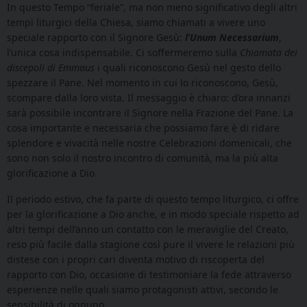
In questo Tempo “feriale”, ma non meno significativo degli altri
tempi liturgici della Chiesa, siamo chiamati a vivere uno
speciale rapporto con il Signore Gesù:
l’Unum Necessarium
,
l’unica cosa indispensabile. Ci soffermeremo sulla
Chiamata dei
discepoli di Emmaus
i quali riconoscono Gesù nel gesto dello
spezzare il Pane. Nel momento in cui lo riconoscono, Gesù,
scompare dalla loro vista. Il messaggio è chiaro: d’ora innanzi
sarà possibile incontrare il Signore nella Frazione del Pane. La
cosa importante e necessaria che possiamo fare è di ridare
splendore e vivacità nelle nostre Celebrazioni domenicali, che
sono non solo il nostro incontro di comunità, ma la più alta
glorificazione a Dio.
Il periodo estivo, che fa parte di questo tempo liturgico, ci offre
per la glorificazione a Dio anche, e in modo speciale rispetto ad
altri tempi dell’anno un contatto con le meraviglie del Creato,
reso più facile dalla stagione così pure il vivere le relazioni più
distese con i propri cari diventa motivo di riscoperta del
rapporto con Dio, occasione di testimoniare la fede attraverso
esperienze nelle quali siamo protagonisti attivi, secondo le
sensibilità di ognuno.