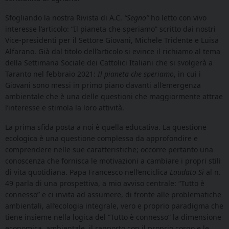
Sfogliando la nostra Rivista di A.C.
“Segno”
ho letto con vivo
interesse l’articolo: “Il pianeta che speriamo” scritto dai nostri
Vice-presidenti per il Settore Giovani, Michele Tridente e Luisa
Alfarano. Già dal titolo dell’articolo si evince il richiamo al tema
della Settimana Sociale dei Cattolici Italiani che si svolgerà a
Taranto nel febbraio 2021:
Il pianeta che speriamo
, in cui i
Giovani sono messi in primo piano davanti all’emergenza
ambientale che è una delle questioni che maggiormente attrae
l’interesse e stimola la loro attività.
La prima sfida posta a noi è quella educativa. La questione
ecologica è una questione complessa da approfondire e
comprendere nelle sue caratteristiche; occorre pertanto una
conoscenza che fornisca le motivazioni a cambiare i propri stili
di vita quotidiana. Papa Francesco nell’enciclica
Laudato Sì
al n.
49 parla di una prospettiva, a mio avviso centrale: “Tutto è
connesso” e ci invita ad assumere, di fronte alle problematiche
ambientali, all’ecologia integrale, vero e proprio paradigma che
tiene insieme nella logica del “Tutto è connesso” la dimensione
economica, ambientale, il rapporto con il proprio corpo e le