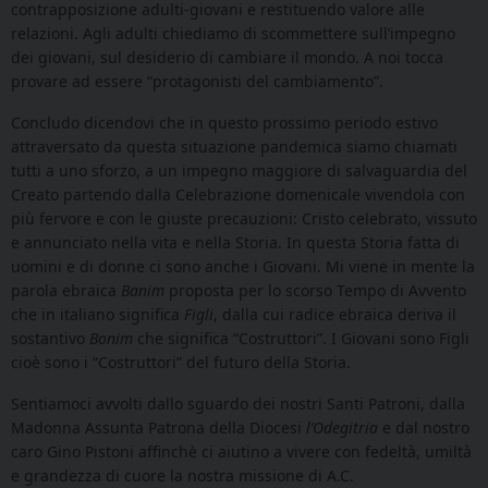
contrapposizione adulti-giovani e restituendo valore alle
relazioni. Agli adulti chiediamo di scommettere sull’impegno
dei giovani, sul desiderio di cambiare il mondo. A noi tocca
provare ad essere “protagonisti del cambiamento”.
Concludo dicendovi che in questo prossimo periodo estivo
attraversato da questa situazione pandemica siamo chiamati
tutti a uno sforzo, a un impegno maggiore di salvaguardia del
Creato partendo dalla Celebrazione domenicale vivendola con
più fervore e con le giuste precauzioni: Cristo celebrato, vissuto
e annunciato nella vita e nella Storia. In questa Storia fatta di
uomini e di donne ci sono anche i Giovani. Mi viene in mente la
parola ebraica
Banim
proposta per lo scorso Tempo di Avvento
che in italiano significa
Figli
, dalla cui radice ebraica deriva il
sostantivo
Bonim
che significa “Costruttori”. I Giovani sono Figli
cioè sono i “Costruttori” del futuro della Storia.
Sentiamoci avvolti dallo sguardo dei nostri Santi Patroni, dalla
Madonna Assunta Patrona della Diocesi
l’Odegitria
e dal nostro
caro Gino Pistoni affinchè ci aiutino a vivere con fedeltà, umiltà
e grandezza di cuore la nostra missione di A.C.