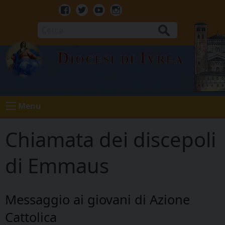
Skip
to
Facebook
Twitter
Youtube
Instagram
content
Cerca
Diocesi di Ivrea
Menu
Chiamata dei discepoli
di Emmaus
Messaggio ai giovani di Azione
Cattolica