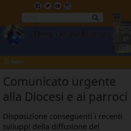
Skip
to
Facebook
Twitter
Youtube
Instagram
content
Cerca
Diocesi di Ivrea
Menu
Comunicato urgente
alla Diocesi e ai parroci
Disposizione conseguenti i recenti
sviluppi della diffusione del