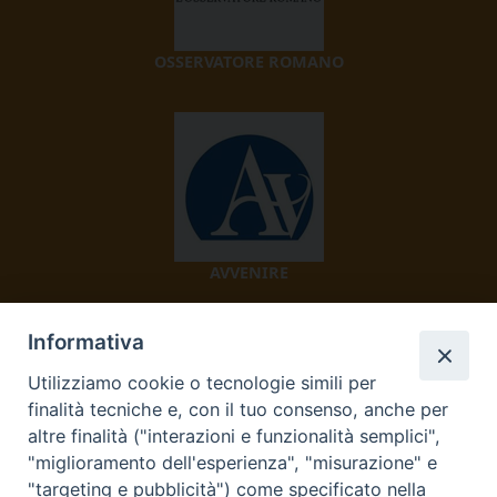
OSSERVATORE ROMANO
AVVENIRE
Informativa
Utilizziamo cookie o tecnologie simili per
finalità tecniche e, con il tuo consenso, anche per
altre finalità ("interazioni e funzionalità semplici",
"miglioramento dell'esperienza", "misurazione" e
TV 2000
"targeting e pubblicità") come specificato nella