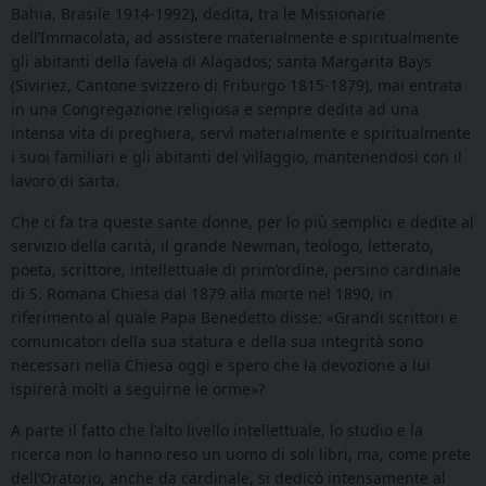
Bahia, Brasile 1914-1992), dedita, tra le Missionarie
dell’Immacolata, ad assistere materialmente e spiritualmente
gli abitanti della favela di Alagados; santa Margarita Bays
(Siviriez, Cantone svizzero di Friburgo 1815-1879), mai entrata
in una Congregazione religiosa e sempre dedita ad una
intensa vita di preghiera, servì materialmente e spiritualmente
i suoi familiari e gli abitanti del villaggio, mantenendosi con il
lavoro di sarta.
Che ci fa tra queste sante donne, per lo più semplici e dedite al
servizio della carità, il grande Newman, teologo, letterato,
poeta, scrittore, intellettuale di prim’ordine, persino cardinale
di S. Romana Chiesa dal 1879 alla morte nel 1890, in
riferimento al quale Papa Benedetto disse: «Grandi scrittori e
comunicatori della sua statura e della sua integrità sono
necessari nella Chiesa oggi e spero che la devozione a lui
ispirerà molti a seguirne le orme»?
A parte il fatto che l’alto livello intellettuale, lo studio e la
ricerca non lo hanno reso un uomo di soli libri, ma, come prete
dell’Oratorio, anche da cardinale, si dedicò intensamente al