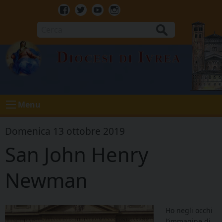
Skip
to
Facebook
Twitter
Youtube
Instagram
content
Cerca
Diocesi di Ivrea
Menu
Domenica 13 ottobre 2019
San John Henry
Newman
Ho negli occhi
l’immagine di