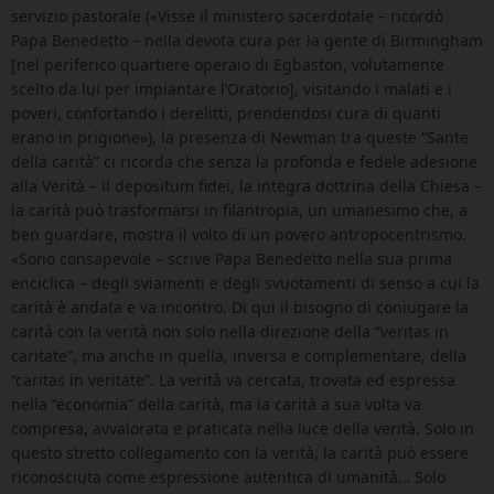
servizio pastorale («Visse il ministero sacerdotale – ricordò
Papa Benedetto – nella devota cura per la gente di Birmingham
[nel periferico quartiere operaio di Egbaston, volutamente
scelto da lui per impiantare l’Oratorio], visitando i malati e i
poveri, confortando i derelitti, prendendosi cura di quanti
erano in prigione»), la presenza di Newman tra queste “Sante
della carità” ci ricorda che senza la profonda e fedele adesione
alla Verità – il depositum fidei, la integra dottrina della Chiesa –
la carità può trasformarsi in filantropia, un umanesimo che, a
ben guardare, mostra il volto di un povero antropocentrismo.
«Sono consapevole – scrive Papa Benedetto nella sua prima
enciclica – degli sviamenti e degli svuotamenti di senso a cui la
carità è andata e va incontro. Di qui il bisogno di coniugare la
carità con la verità non solo nella direzione della “veritas in
caritate”, ma anche in quella, inversa e complementare, della
“caritas in veritate”. La verità va cercata, trovata ed espressa
nella “economia” della carità, ma la carità a sua volta va
compresa, avvalorata e praticata nella luce della verità. Solo in
questo stretto collegamento con la verità, la carità può essere
riconosciuta come espressione autentica di umanità… Solo