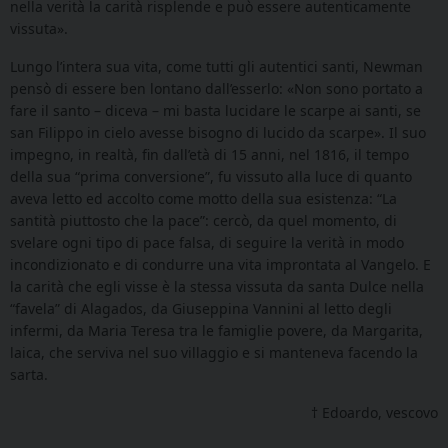
nella verità la carità risplende e può essere autenticamente
vissuta».
Lungo l’intera sua vita, come tutti gli autentici santi, Newman
pensò di essere ben lontano dall’esserlo: «Non sono portato a
fare il santo – diceva – mi basta lucidare le scarpe ai santi, se
san Filippo in cielo avesse bisogno di lucido da scarpe». Il suo
impegno, in realtà, fin dall’età di 15 anni, nel 1816, il tempo
della sua “prima conversione”, fu vissuto alla luce di quanto
aveva letto ed accolto come motto della sua esistenza: “La
santità piuttosto che la pace”: cercò, da quel momento, di
svelare ogni tipo di pace falsa, di seguire la verità in modo
incondizionato e di condurre una vita improntata al Vangelo. E
la carità che egli visse è la stessa vissuta da santa Dulce nella
“favela” di Alagados, da Giuseppina Vannini al letto degli
infermi, da Maria Teresa tra le famiglie povere, da Margarita,
laica, che serviva nel suo villaggio e si manteneva facendo la
sarta.
† Edoardo, vescovo