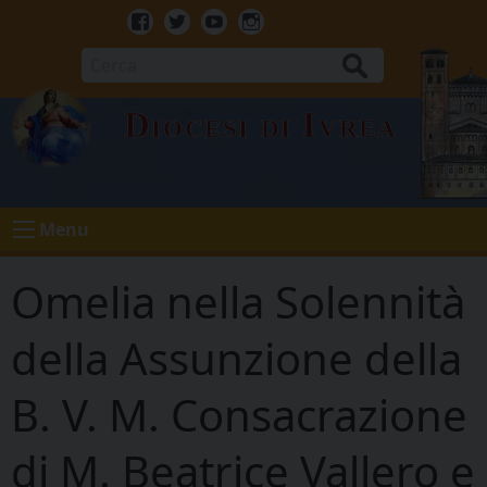
Skip
to
Facebook
Twitter
Youtube
Instagram
content
Cerca
Diocesi di Ivrea
Menu
Omelia nella Solennità
della Assunzione della
B. V. M. Consacrazione
di M. Beatrice Vallero e