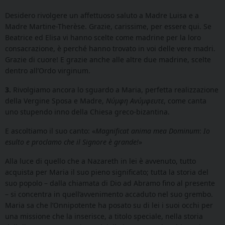
Desidero rivolgere un affettuoso saluto a Madre Luisa e a
Madre Martine-Therèse. Grazie, carissime, per essere qui. Se
Beatrice ed Elisa vi hanno scelte come madrine per la loro
consacrazione, è perché hanno trovato in voi delle vere madri.
Grazie di cuore! E grazie anche alle altre due madrine, scelte
dentro all’Ordo virginum.
3.
Rivolgiamo ancora lo sguardo a Maria, perfetta realizzazione
della Vergine Sposa e Madre,
Νύμφη Ανύμφευτε
,
come canta
uno stupendo inno della Chiesa greco-bizantina.
E ascoltiamo il suo canto: «
Magnificat anima mea Dominum
:
Io
esulto e proclamo che il Signore è grande!
»
Alla luce di quello che a Nazareth in lei è avvenuto, tutto
acquista per Maria il suo pieno significato; tutta la storia del
suo popolo – dalla chiamata di Dio ad Abramo fino al presente
– si concentra in quell’avvenimento accaduto nel suo grembo.
Maria sa che l’Onnipotente ha posato su di lei i suoi occhi per
una missione che la inserisce, a titolo speciale, nella storia