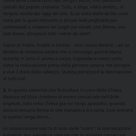
cuore della Chiesa sono nati, lungo i secoli, inni bellissimi
cantati dal popolo cristiano: “
Solis, o Virgo, rádiis amícta
…
O
Vergine, vestita dei raggi del sole,
Tu sei stata eletta da Dio come
scala, per la quale l’Altissimo si diresse nelle profondità pur
continuando a rimanere nei luoghi più elevati; Una fémina, una
sola donna, oltrepassò tutti i meriti dei santi
”.
Siamo di fronte, Fratelli e Sorelle – anzi: siamo dentro! – ad un
Mistero di immenso Amore che ci coinvolge, poiché Maria,
assunta in cielo in anima e corpo, risplende ai nostri occhi
come la realizzazione piena della persona umana che accoglie
e vive il dono della salvezza. Questa pienezza è la destinazione
di tutti noi!
2.
In questa solennità che fa esultare il cuore della Chiesa,
Beatrice ed Elisa chiedono di essere consacrate nell’
Ordo
virginum
, nato nella Chiesa già nei tempi apostolici, quando
ancora nessuna forma di vita monastica era sorta. Esse entrano
in questa lunga storia…
La consacrazione non fa di esse delle “suore”: la loro vocazione
è diversa, pur avendo in comune con le religiose consacrate