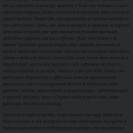
alcuni elementi essenziali; Beatrice e Elisa non entrano in una
comunità religiosa; la loro vocazione è delineata dalla Chiesa in
questi termini: “
Donne che, corrispondendo al carisma suscitato in
loro dallo Spirito Santo, con amore sponsale si dedicano al Signore
Gesù nella verginità, per sperimentare la fecondità spirituale
dell’intimo rapporto con Lui e offrirne i frutti alla Chiesa e al
mondo
”
(
Ecclesiae sponsae imago
)
«
Pur restando nel mondo le
vergini consacrate costituiscono una speciale immagine della Sposa
celeste e della vita futura
.
Cercare Dio come l’unico bene assoluto e
insostituibile; aprirsi alle necessità e alle sofferenze dei fratelli,
senza preferenza di persone; mettersi a servizio della Chiesa con
particolare disponibilità e affettuoso senso di appartenenza;
perseverare con il coinvolgimento di tutte le dimensioni della
persona – anima, cuore e anche il proprio corpo – nell’attesa vigile
e operosa dell’unico Sposo e Signore della propria vita
»
(Nota
pastorale dei Vescovi d’Italia).
Carissimi Fratelli e Sorelle, il velo bianco che oggi Beatrice e
Elisa ricevono e che porteranno nelle celebrazioni liturgiche è
l’unico segno esterno dell’impegno nunziale che assumono e