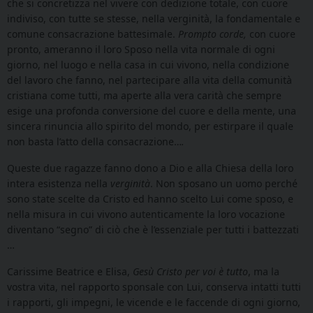
che si concretizza nel vivere con dedizione totale, con cuore
indiviso, con tutte se stesse, nella verginità, la fondamentale e
comune consacrazione battesimale.
Prompto corde,
con cuore
pronto,
ameranno il loro Sposo nella vita normale di ogni
giorno, nel luogo e nella casa in cui vivono, nella condizione
del lavoro che fanno, nel partecipare alla vita della comunità
cristiana come tutti, ma aperte alla vera carità che sempre
esige una profonda conversione del cuore e della mente, una
sincera rinuncia allo spirito del mondo, per estirpare il quale
non basta l’atto della consacrazione…
.
Queste due ragazze fanno dono a Dio e alla Chiesa della loro
intera esistenza nella
verginità
. Non sposano un uomo perché
sono state scelte da Cristo ed hanno scelto Lui come sposo, e
nella misura in cui vivono autenticamente la loro vocazione
diventano “segno” di ciò che è l’essenziale per tutti i battezzati
…
Carissime Beatrice e Elisa,
Gesù Cristo per voi è tutto
, ma la
vostra vita, nel rapporto sponsale con Lui, conserva intatti tutti
i rapporti, gli impegni, le vicende e le faccende di ogni giorno,