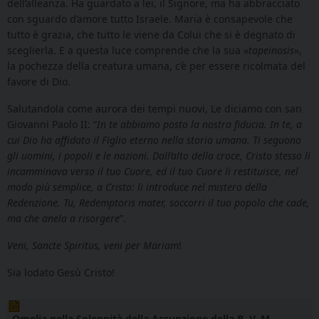
dell’alleanza. Ha guardato a lei, il Signore, ma ha abbracciato
con sguardo d’amore tutto Israele. Maria è consapevole che
tutto è grazia, che tutto le viene da Colui che si è degnato di
sceglierla. E a questa luce comprende che la sua «
tapeinosis
»,
la pochezza della creatura umana, c’è per essere ricolmata del
favore di Dio.
Salutandola come aurora dei tempi nuovi, Le diciamo con san
Giovanni Paolo II: “
In te abbiamo posto la nostra fiducia. In te, a
cui Dio ha affidato il Figlio eterno nella storia umana. Ti seguono
gli uomini, i popoli e le nazioni. Dall’alto della croce, Cristo stesso li
incamminava verso il tuo Cuore, ed il tuo Cuore li restituisce, nel
modo più semplice, a Cristo: li introduce nel mistero della
Redenzione. Tu, Redemptoris mater, soccorri il tuo popolo che cade,
ma che anela a risorgere
”.
Veni, Sancte Spiritus, veni per Mariam
!
Sia lodato Gesù Cristo!
Omelia nella Solennità della Assunzione della B. V. M.