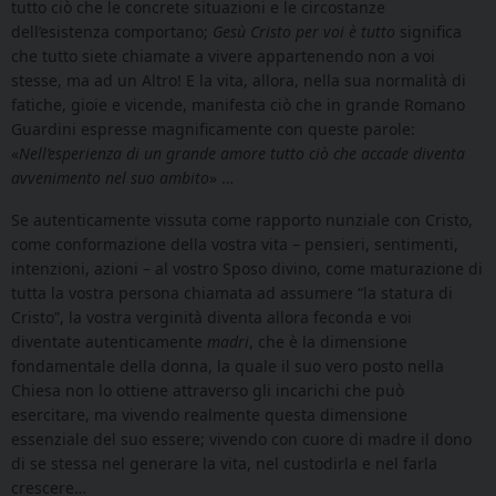
tutto ciò che le concrete situazioni e le circostanze
dell’esistenza comportano;
Gesù Cristo per voi è tutto
significa
che tutto siete chiamate a vivere appartenendo non a voi
stesse, ma ad un Altro! E la vita, allora, nella sua normalità di
fatiche, gioie e vicende, manifesta ciò che in grande Romano
Guardini espresse magnificamente con queste parole:
«
Nell’esperienza di un grande amore tutto ciò che accade diventa
avvenimento nel suo ambito
» …
Se autenticamente vissuta come rapporto nunziale con Cristo,
come conformazione della vostra vita – pensieri, sentimenti,
intenzioni, azioni – al vostro Sposo divino, come maturazione di
tutta la vostra persona chiamata ad assumere “la statura di
Cristo”, la vostra verginità diventa allora feconda e voi
diventate autenticamente
madri
, che è la dimensione
fondamentale della donna, la quale il suo vero posto nella
Chiesa non lo ottiene attraverso gli incarichi che può
esercitare
, ma vivendo realmente questa dimensione
essenziale del suo essere; vivendo con cuore di madre il dono
di se stessa nel generare la vita, nel custodirla e nel farla
crescere…