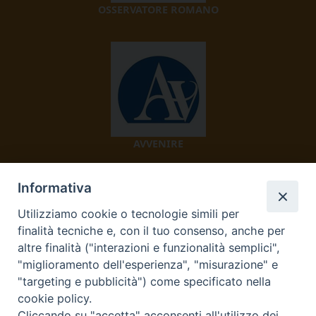
OSSERVATORE ROMANO
AVVENIRE
Informativa
Utilizziamo cookie o tecnologie simili per
finalità tecniche e, con il tuo consenso, anche per
altre finalità ("interazioni e funzionalità semplici",
"miglioramento dell'esperienza", "misurazione" e
TV 2000
"targeting e pubblicità") come specificato nella
cookie policy.
Cliccando su "accetta" acconsenti all'utilizzo dei