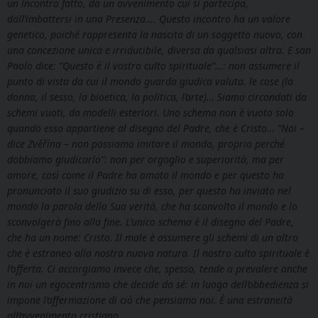
un incontro fatto, da un avvenimento cui si partecipa,
dall’imbattersi in una Presenza…. Questo incontro ha un valore
genetico, poiché rappresenta la nascita di un soggetto nuovo, con
una concezione unica e irriducibile, diversa da qualsiasi altra. E san
Paolo dice: “Questo è il vostro culto spirituale”…: non assumere il
punto di vista da cui il mondo guarda giudica valuta. le cose (la
donna, il sesso, la bioetica, la politica, l’arte)… Siamo circondati da
schemi vuoti, da modelli esteriori. Uno schema non è vuoto solo
quando esso appartiene al disegno del Padre, che è Cristo… “Noi –
dice Zvěřína – non possiamo imitare il mondo, proprio perché
dobbiamo giudicarlo”: non per orgoglio e superiorità, ma per
amore, così come il Padre ha amato il mondo e per questo ha
pronunciato il suo giudizio su di esso, per questo ha inviato nel
mondo la parola della Sua verità, che ha sconvolto il mondo e lo
sconvolgerà fino alla fine. L’unico schema è il disegno del Padre,
che ha un nome: Cristo. Il male è assumere gli schemi di un altro
che è estraneo alla nostra nuova natura. Il nostro culto spirituale è
l’offerta. Ci accorgiamo invece che, spesso, tende a prevalere anche
in noi un egocentrismo che decide da sé: in luogo dell’obbedienza si
impone l’affermazione di ciò che pensiamo noi. È una estraneità
all’avvenimento cristiano.