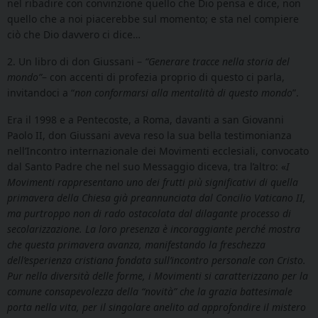
nel ribadire con convinzione quello che Dio pensa e dice, non
quello che a noi piacerebbe sul momento; e sta nel compiere
ciò che Dio davvero ci dice…
2. Un libro di don Giussani –
“Generare tracce nella storia del
mondo”
– con accenti di profezia proprio di questo ci parla,
invitandoci a “
non conformarsi alla mentalità di questo mondo
”.
Era il 1998 e a Pentecoste, a Roma, davanti a san Giovanni
Paolo II, don Giussani aveva reso la sua bella testimonianza
nell’Incontro internazionale dei Movimenti ecclesiali, convocato
dal Santo Padre che nel suo Messaggio diceva, tra l’altro: «
I
Movimenti rappresentano uno dei frutti più significativi di quella
primavera della Chiesa già preannunciata dal Concilio Vaticano II,
ma purtroppo non di rado ostacolata dal dilagante processo di
secolarizzazione. La loro presenza è incoraggiante perché mostra
che questa primavera avanza, manifestando la freschezza
dell’esperienza cristiana fondata sull’incontro personale con Cristo.
Pur nella diversità delle forme, i Movimenti si caratterizzano per la
comune consapevolezza della “novità” che la grazia battesimale
porta nella vita, per il singolare anelito ad approfondire il mistero