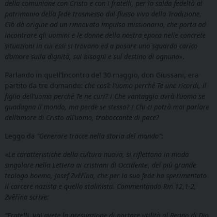
della comunione con Cristo e con i fratelli, per la salda fedeltà al
patrimonio della fede trasmesso dal flusso vivo della Tradizione.
Ciò dà origine ad un rinnovato impulso missionario, che porta ad
incontrare gli uomini e le donne della nostra epoca nelle concrete
situazioni in cui essi si trovano ed a posare uno sguardo carico
d’amore sulla dignità, sui bisogni e sul destino di ognuno
».
Parlando in quell’Incontro del 30 maggio, don Giussani, era
partito da tre domande:
che cos’è l’uomo perché Te une ricordi, il
figlio dell’uomo perché Te ne curi?
/
Che vantaggio avrà l’uomo se
guadagna il mondo, ma perde se stesso?
/
Chi ci potrà mai parlare
dell’amore di Cristo all’uomo, traboccante di pace?
Leggo da
“Generare tracce nella storia del mondo”
:
«
Le caratteristiche della cultura nuova, si riflettono in modo
singolare nella Lettera ai cristiani di Occidente, del più grande
teologo boemo, Josef Zvěřína, che per la sua fede ha sperimentato
il carcere nazista e quello stalinista. Commentando Rm 12,1-2,
Zvěřína scrive:
“Fratelli, voi avete la presunzione di portare utilità al Regno di Dio