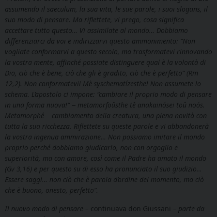
assumendo il saeculum, la sua vita, le sue parole, i suoi slogans, il
suo modo di pensare. Ma riflettete, vi prego, cosa significa
accettare tutto questo… Vi assimilate al mondo… Dobbiamo
differenziarci da voi e indirizzarvi questo ammonimento: “Non
vogliate conformarvi a questo secolo, ma trasformatevi rinnovando
la vostra mente, affinché possiate distinguere qual è la volontà di
Dio, ciò che è bene, ciò che gli è gradito, ciò che è perfetto” (Rm
12,2). Non conformatevi! Mè syschematízesthe! Non assumete lo
schema. L’apostolo ci impone: “cambiare il proprio modo di pensare
in una forma nuova!” − metamorfoûsthe tê anakainósei toû noós.
Metamorphé − cambiamento della creatura, una piena novità con
tutta la sua ricchezza. Riflettete su queste parole e vi abbandonerà
la vostra ingenua ammirazione… Non possiamo imitare il mondo
proprio perché dobbiamo giudicarlo, non con orgoglio e
superiorità, ma con amore, così come il Padre ha amato il mondo
(Gv 3,16) e per questo su di esso ha pronunciato il suo giudizio…
Essere saggi… non ciò che è parola d’ordine del momento, ma ciò
che è buono, onesto, perfetto”.
Il nuovo modo di pensare –
continuava don Giussani –
parte da