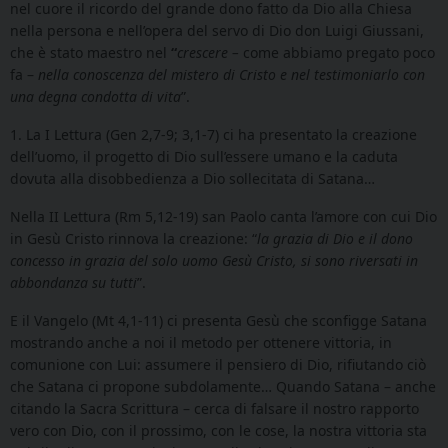
nel cuore il ricordo del grande dono fatto da Dio alla Chiesa
nella persona e nell’opera del servo di Dio don Luigi Giussani,
che è stato maestro nel
“
crescere –
come abbiamo pregato poco
fa –
nella conoscenza del mistero di Cristo e nel testimoniarlo con
una degna condotta di vita
”.
1. La I Lettura
(Gen 2,7-9; 3,1-7)
ci ha presentato la creazione
dell’uomo, il progetto di Dio sull’essere umano e la caduta
dovuta alla disobbedienza a Dio sollecitata di Satana…
Nella II Lettura
(Rm 5,12-19)
san Paolo canta l’amore con cui Dio
in Gesù Cristo rinnova la creazione: “
la grazia di Dio e il dono
concesso in grazia del solo uomo Gesù Cristo, si sono riversati in
abbondanza su tutti
”.
E il Vangelo
(Mt 4,1-11)
ci presenta Gesù che sconfigge Satana
mostrando anche a noi il metodo per ottenere vittoria, in
comunione con Lui: assumere il pensiero di Dio, rifiutando ciò
che Satana ci propone subdolamente… Quando Satana – anche
citando la Sacra Scrittura – cerca di falsare il nostro rapporto
vero con Dio, con il prossimo, con le cose, la nostra vittoria sta