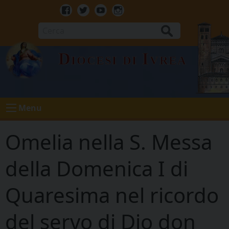
Skip
to
Facebook
Twitter
Youtube
Instagram
content
Cerca
Diocesi di Ivrea
Menu
Omelia nella S. Messa
della Domenica I di
Quaresima nel ricordo
del servo di Dio don