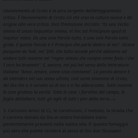
L’avvenimento di Cristo è la vera sorgente dell’atteggiamento
critico. È l’avvenimento di Cristo ciò che crea la cultura nuova e dà
origine alla vera critica. Dice l’Imitazione diCristo: “Ex uno Verbo
omnia et unum loquuntur omnia, et hoc est Principium quod et
loquitur nobis: Da una sola Parola tutto, e una sola Parola tutto
grida. E questa Parola è il Principio che parla dentro di noi”. Diceva
Jacopone da Todi, nel ’200, che tutto accade perché abbiamo ad
andare tutti insieme nel “regno celesto che compie omne festo / che
’l core ha bramato”. E, ancora, nel più bel verso della letteratura
italiana: “Amor, amore, omne cosa conclama”. La parola Amore è
da intendere nel suo senso ultimo, cioè come sinonimo di Cristo,
del Dio che si è curvato su di noi e ci ha abbracciato. Tutte insieme
le cose gridano la verità. Tutte le cose: i fiorellini del campo, le
foglie dell’albero, tutti gli aghi di tutti i pini della terra…
».
3. Carissimi Amici di CL, le convinzioni, il metodo, la strada che
il carisma donato da Dio al vostro Fondatore siano
perennemente presenti nella vostra vita. E’ questo l’omaggio
più vero che potete rendere al servo di Dio don Giussani!