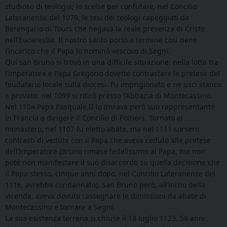
studioso di teologia; lo scelse per confutare, nel Concilio
Lateranense del 1079, le tesi dei teologi capeggiati da
Berengario di Tours che negava la reale presenza di Cristo
nell’Eucarestia. Il nostro santo portò a termine così bene
l’incarico che il Papa lo nominò vescovo di Segni.
Qui san Bruno si trovò in una difficile situazione: nella lotta tra
l’imperatore e Papa Gregorio dovette contrastare le pretese del
feudatario locale sulla diocesi. Fu imprigionato e ne uscì stanco
e provato: nel 1099 si ritirò presso l’Abbazia di Montecassino.
Nel 1104 Papa Pasquale II lo inviava però suo rappresentante
in Francia a dirigere il Concilio di Poitiers. Tornato al
monastero, nel 1107 fu eletto abate, ma nel 1111 sorsero
contrasti di vedute con il Papa che aveva ceduto alle pretese
dell’Imperatore (Bruno rimase fedelissimo al Papa, ma non
poté non manifestare il suo disaccordo su quella decisione che
il Papa stesso, cinque anni dopo, nel Concilio Lateranense del
1116, avrebbe condannato). San Bruno però, all’inizio della
vicenda, aveva dovuto rassegnare le dimissioni da abate di
Montecassino e tornare a Segni.
La sua esistenza terrena si chiuse il 18 luglio 1123. 58 anni