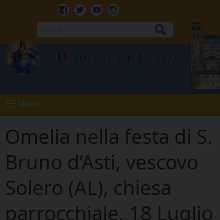
Skip
to
Facebook
Twitter
Youtube
Instagram
content
Cerca
Diocesi di Ivrea
Menu
Omelia nella festa di S.
Bruno d’Asti, vescovo
Solero (AL), chiesa
parrocchiale, 18 Luglio