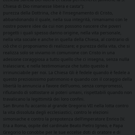
Chiesa di Dio rimanesse libera e casta”):
purezza della Dottrina, che è l’insegnamento di Cristo,
abbandonando il quale, nella sua integrità, rimaniamo con le
nostre povere idee da cui non possono nascere che poveri
progetti i quali spesso danno origine, nella vita personale,
nella vita sociale e anche in quella della Chiesa, al contrario di
ciò che ci proponiamo di realizzare; e purezza della vita, che si
realizza solo se viviamo in comunione con Cristo in una
adesione coraggiosa a tutto quello che ci insegna, senza nulla
tralasciare, e nella testimonianza che tutto questo è
irrinunciabile per noi. La Chiesa Gli è fedele quando è fedele a
questo preziosissimo patrimonio e quando con il coraggio della
libertà lo annuncia a favore dell’uomo, senza compromessi,
rifiutando di sottostare ai poteri umani, rispettabili quando non
travalicano la legittimità dei loro confini.
San Bruno fu accanto al grande Gregorio VII nella lotta contro
la vita dissoluta degli ecclesiastici, contro le elezioni
simoniache e contro la prepotenza dell’imperatore Enrico IV.
Era a Roma, ospite del cardinale Beato Pietro Igneo, e Papa
Gregorio lo conobbe per le sue eccelse doti di oratore e di