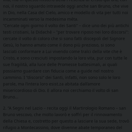
noi, il nostro sguardo intravede oggi anche san Bruno, che vive
in Dio, nella Casa del Cielo, amico e modello di vita per tutti noi
incamminati verso la medesima méta.
“Cercate ogni giorno il volto dei Santi” – dice uno dei più antichi
testi cristiani, la Didaché – “per trovare riposo nei loro discorsi”:
cercate il volto di coloro che si sono fatti discepoli del Signore
Gesù, lo hanno amato come il dono più prezioso, si sono
lasciati conformare a Lui vivendo come tralci della vite che è
Cristo, e sono cresciuti impostando la loro vita, pur con tutte le
sue fragilità, alla luce delle Promesse battesimali, ai quali
possiamo guardare con fiducia come a guide nel nostro
cammino. I “discorsi” dei Santi, infatti, non sono solo le loro
parole, ma l’intera loro esist.za abitata dall’amore
misericordioso di Dio. E allora noi cerchiamo il volto di san
Bruno…
2. “A Segni nel Lazio – recita oggi il Martirologio Romano – san
Bruno vescovo, che molto lavorò e soffrì per il rinnovamento
della Chiesa e, costretto per questo a lasciare la sua sede, trovò
rifugio a Montecassino, dove divenne abate temporaneo del