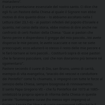
monastero”.
È una presentazione essenziale del nostro santo. Ci dice che
egli fu un Pastore della Chiesa al quale il Signore non ebbe
motivo di dire quanto disse – lo abbiamo ascoltato nella I
Lettura (Ger 23,1-6) – ai pastori infedeli del popolo d’Israele e
quanto, nel corso della storia, ebbe motivo di dire anche nei
confronti di certi Pastori della Chiesa: “Guai ai pastori che
fanno perire e disperdono il gregge del mio pascolo…Voi avete
disperso le mie pecore, le avete scacciate e non ve ne siete
preoccupati; ecco adunerò io stesso il resto delle mie pecore e
le farò tornare ai loro pascoli… Costituirò sopra di esse pastori
che le faranno pascolare, così che non dovranno più temere né
sgomentarsi”.
Pastore secondo il cuore di Dio, san Bruno, uomo di carità,
esempio di vita evangelica, “oracolo dei vescovi e conduttore
dei Pontefici” come fu chiamato, si impegnò con tutte le forze al
servizio della Chiesa, sempre bisognosa di rinnovamento.
Il santo Papa Gregorio VII – che fu Pontefice dal 1073 al 1085–
sintetizzò la propria opera di riforma della Chiesa in queste
parole: “Summopere curavi (ho messo ogni impegno) ut
Ecclesia Sancta Dei libera et casta permeneret (affinché la S.