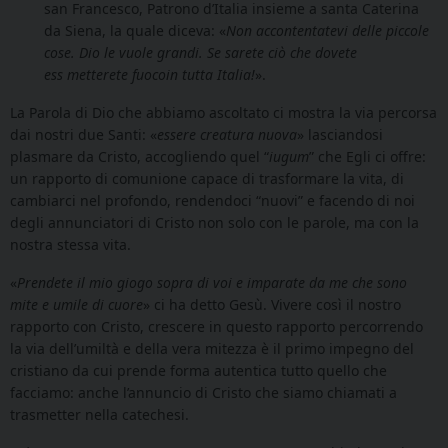
san Francesco, Patrono d’Italia insieme a santa Caterina
da Siena, la quale diceva: «
Non accontentatevi delle piccole
cose. Dio le vuole grandi. Se sarete ciò che dovete
ess metterete fuocoin tutta Italia!
».
La Parola di Dio che abbiamo ascoltato ci mostra la via percorsa
dai nostri due Santi: «
essere creatura nuova
» lasciandosi
plasmare da Cristo, accogliendo quel “
iugum
” che Egli ci offre:
un rapporto di comunione capace di trasformare la vita, di
cambiarci nel profondo, rendendoci “nuovi” e facendo di noi
degli annunciatori di Cristo non solo con le parole, ma con la
nostra stessa vita.
«
Prendete il mio giogo sopra di voi e imparate da me che sono
mite e umile di cuore
» ci ha detto Gesù. Vivere così il nostro
rapporto con Cristo, crescere in questo rapporto percorrendo
la via dell’umiltà e della vera mitezza è il primo impegno del
cristiano da cui prende forma autentica tutto quello che
facciamo: anche l’annuncio di Cristo che siamo chiamati a
trasmetter nella catechesi.