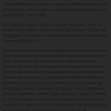
rinnovati nella vita spirituale e capaci anche di modalità nuove
nell’annuncio; e ha bisogno di comunità in relazione alle quali
si possa dire: “
Vieni e vedi
”.
b) A questo proposito, allora, il secondo impegno: “
Vivere la
carità
” tra noi, dentro le nostre comunità, memori della parola
del Signore: «
Da questo riconosceranno che siete miei discepoli: se
vi amerete l’un l’altro!
».
Si tratta di testimoniare Cristo mediante una vita di comunione
fraterna all’interno delle nostre comunità, consapevoli che chi
parte da “lontano” per “vedere Gesù”, non lo incontra in
astratto, ma nella vita di discepoli che mostrano il volto vero
del cristiano attraverso la comunione con Lui e tra loro: uomini
e donne che, come tutti, sperimentano difficoltà e debolezze,
fatiche e gioie, ma che, nel loro cammino di conversione per
conformarsi a Cristo, diventano persone più vere e attrattive,
più autenticamente umane, capaci di donarsi, capaci di lealtà,
di confronto sincero e di contribuire a dare un volto nuovo a
comunità che spesso si presentano segnate dai nostri egoismi
ed egocentrismi, talora malamente mascherati, da