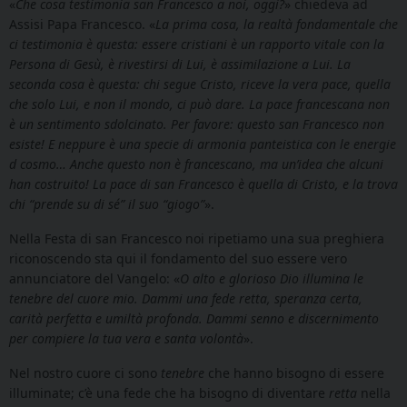
«
Che cosa testimonia san Francesco a noi, oggi?
» chiedeva ad
Assisi Papa Francesco. «
La prima cosa, la realtà fondamentale che
ci testimonia è questa: essere cristiani è un rapporto vitale con la
Persona di Gesù, è rivestirsi di Lui, è assimilazione a Lui. La
seconda cosa è questa: chi segue Cristo, riceve la vera pace, quella
che solo Lui, e non il mondo, ci può dare. La pace francescana non
è un sentimento sdolcinato. Per favore: questo san Francesco non
esiste! E neppure è una specie di armonia panteistica con le energie
d cosmo… Anche questo non è francescano, ma un’idea che alcuni
han costruito! La pace di san Francesco è quella di Cristo, e la trova
chi “prende su di sé” il suo “giogo”
».
Nella Festa di san Francesco noi ripetiamo una sua preghiera
riconoscendo sta qui il fondamento del suo essere vero
annunciatore del Vangelo: «
O alto e glorioso Dio illumina le
tenebre del cuore mio. Dammi una fede retta, speranza certa,
carità perfetta e umiltà profonda. Dammi senno e discernimento
per compiere la tua vera e santa volontà
».
Nel nostro cuore ci sono
tenebre
che hanno bisogno di essere
illuminate; c’è una fede che ha bisogno di diventare
retta
nella