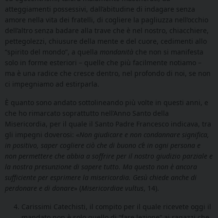
atteggiamenti possessivi, dall’abitudine di indagare senza
amore nella vita dei fratelli, di cogliere la pagliuzza nell’occhio
dell’altro senza badare alla trave che è nel nostro, chiacchiere,
pettegolezzi, chiusure della mente e del cuore, cedimenti allo
“spirito del mondo”, a quella
mondanità
che non si manifesta
solo in forme esteriori – quelle che più facilmente notiamo –
ma è una radice che cresce dentro, nel profondo di noi, se non
ci impegniamo ad estirparla.
È quanto sono andato sottolineando più volte in questi anni, e
che ho rimarcato soprattutto nell’Anno Santo della
Misericordia, per il quale il Santo Padre Francesco indicava, tra
gli impegni doverosi: «
Non giudicare e non condannare significa,
in positivo, saper cogliere ciò che di buono c’è in ogni persona e
non permettere che abbia a soffrire per il nostro giudizio parziale e
la nostra presunzione di sapere tutto. Ma questo non è ancora
sufficiente per esprimere la misericordia. Gesù chiede anche di
perdonare e di donare
» (
Misericordiae vultus
, 14).
Carissimi Catechisti, il compito per il quale ricevete oggi il
mandato non è solo quello di “fare lezione” ai ragazzi che