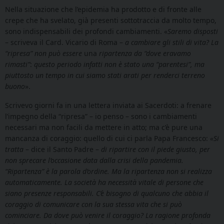
Nella situazione che l’epidemia ha prodotto e di fronte alle
crepe che ha svelato, già presenti sottotraccia da molto tempo,
sono indispensabili dei profondi cambiamenti. «
Saremo disposti
– scriveva il Card. Vicario di Roma –
a cambiare gli stili di vita? La
“ripresa”
non può essere
una
ripartenza da “dove eravamo
rimasti”
:
questo periodo infatti non è stato una “parentesi”, ma
piuttosto un tempo in cui siamo stati arati per renderci terreno
buono
».
Scrivevo giorni fa in una lettera inviata ai Sacerdoti: a frenare
l’impegno della “ripresa” – io penso – sono i cambiamenti
necessari ma non facili da mettere in atto; ma c’è pure una
mancanza di coraggio: quello di cui ci parla Papa Francesco:
«Si
tratta
– dice il Santo Padre –
di ripartire con il piede giusto, per
non sprecare l’occasione data dalla crisi della pandemia.
“Ripartenza” è la parola d’ordine. Ma la ripartenza non si realizza
automaticamente. La società ha necessità vitale di persone che
siano presenze responsabili. C’è bisogno di qualcuno che abbia il
coraggio di comunicare con la sua stessa vita che si può
cominciare. Da dove può venire il coraggio? La ragione profonda