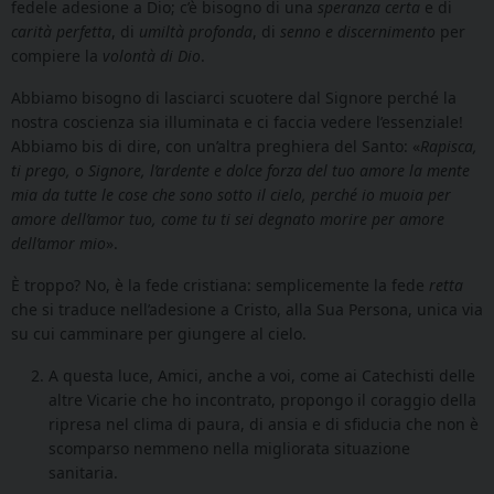
fedele adesione a Dio; c’è bisogno di una
speranza certa
e di
carità perfetta
, di
umiltà profonda
, di
senno e discernimento
per
compiere la
volontà di Dio
.
Abbiamo bisogno di lasciarci scuotere dal Signore perché la
nostra coscienza sia illuminata e ci faccia vedere l’essenziale!
Abbiamo bis di dire, con un’altra preghiera del Santo: «
Rapisca,
ti prego, o Signore, l’ardente e dolce forza del tuo amore la mente
mia da tutte le cose che sono sotto il cielo, perché io muoia per
amore dell’amor tuo, come tu ti sei degnato morire per amore
dell’amor mio
».
È troppo? No, è la fede cristiana: semplicemente la fede
retta
che si traduce nell’adesione a Cristo, alla Sua Persona, unica via
su cui camminare per giungere al cielo.
A questa luce, Amici, anche a voi, come ai Catechisti delle
altre Vicarie che ho incontrato, propongo il coraggio della
ripresa nel clima di paura, di ansia e di sfiducia che non è
scomparso nemmeno nella migliorata situazione
sanitaria.