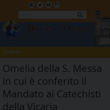
Skip
to
Facebook
Twitter
Youtube
Instagram
content
Cerca
Diocesi di Ivrea
Menu
Omelia della S. Messa
in cui è conferito il
Mandato ai Catechisti
della Vicaria