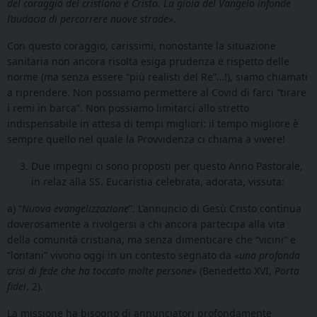
del coraggio del cristiano è Cristo. La gioia del Vangelo infonde
l’audacia di percorrere nuove strade
».
Con questo coraggio, carissimi, nonostante la situazione
sanitaria non ancora risolta esiga prudenza e rispetto delle
norme (ma senza essere “più realisti del Re”…!), siamo chiamati
a riprendere. Non possiamo permettere al Covid di farci “tirare
i remi in barca”. Non possiamo limitarci allo stretto
indispensabile in attesa di tempi migliori: il tempo migliore è
sempre quello nel quale la Provvidenza ci chiama a vivere!
Due impegni ci sono proposti per questo Anno Pastorale,
in relaz alla SS. Eucaristia celebrata, adorata, vissuta:
a) “
Nuova evangelizzazione
”. L’annuncio di Gesù Cristo continua
doverosamente a rivolgersi a chi ancora partecipa alla vita
della comunità cristiana, ma senza dimenticare che “vicini” e
“lontani” vivono oggi in un contesto segnato da «
una profonda
crisi di fede che ha toccato molte persone
» (Benedetto XVI,
Porta
fidei
, 2).
La missione ha bisogno di annunciatori profondamente