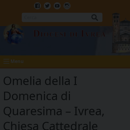
Skip
to
Facebook
Twitter
Youtube
Instagram
content
Cerca
Diocesi di Ivrea
Menu
Omelia della I
Domenica di
Quaresima – Ivrea,
Chiesa Cattedrale