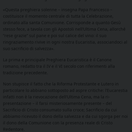
«Questa preghiera solenne – insegna Papa Francesco –
costituisce il momento centrale di tutta la Celebrazione,
ordinato alla santa Comunione. Corrisponde a quanto Gesù
stesso fece, a tavola con gli Apostoli nell’Ultima Cena, allorché
“rese grazie” sul pane e poi sul calice del vino: il suo
ringraziamento rivive in ogni nostra Eucaristia, associandoci al
suo sacrificio di salvezza».
La prima e principale Preghiera Eucaristica è il Canone
romano, redatto tra il IV e il VI secolo con riferimenti alla
tradizione precedente.
Non stupisce il fatto che la Riforma Protestante e Lutero in
particolare lo abbiano sottoposto ad aspre critiche: l’Eucarestia
infatti non è la rievocazione dell’Ultima Cena, ma la ri-
presentazione – il farsi misteriosamente presente – del
Sacrificio di Cristo consumato sulla croce; Sacrificio da cui
abbiamo ricevuto il dono della salvezza e da cui sgorga per noi
il dono della Comunione con la presenza reale di Cristo
Redentore.