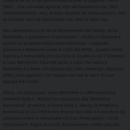
stupore da cui si sprigiona l’invocazione, la supplica – Veni-
Vieni! – che conclude ognuna: Veni ad docendum nos, Veni
redimendum nos, veni, et educ vinctum de domo carceris, Veni
et illumina, Veni ad liberandum nos, Veni et salva nos.
Noi camminiamo così verso l’avvenimento del Natale, verso
Betlemme, e quest’anno in particolare – anche in relazione a
quanto ho proposto nella Lettera Pastorale – vogliamo
guardare a Betlemme come la CASA del PANE… Questo infatti
significa il nome della piccola Città di Giudea in cui il Salvatore
è nato: Bet-lehem: Casa del pane, e Colui che nasce a
Betlemme è il Pane vivo disceso dal Cielo, come Egli stesso ha
detto; e ha aggiunto: Chi mangia me vive di me e chi non
mangia me muore…
Allora, nei nostri passi verso Betlemme ci soffermiamo sui
momenti della S. Messa che conducono alla “Betlemme
eucaristica”, al centro, al cuore della S. Messa, la Preghiera
eucaristica in cui il Pane vivo disceso dal cielo ci è donato e noi
possiamo vivere la comunione con Lui. Primo passo: i riti di
introduzione: Segno di Croce; Riconosciamo i nostri peccati;