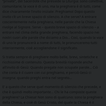
“private”, del Sacerdote che presiede la Liturgia: sono collettive,
comunitarie; la voce è di uno, ma la preghiera è di tutti, come
dice chiaramente l’invito iniziale: Preghiamo! Dopo questo
invito c’è un breve spazio di silenzio. A che serve? A entrare
coscientemente nella preghiera, nelle parole che la Chiesa
rivolge al Signore. Serve – questo breve spazio di silenzio – a
entrare nel clima della grande preghiera, facendo spazio nei
nostri cuori alle parole che diciamo a Dio… Così, quando la voce
di uno le pronuncerà a nome di tutti, le pronunceremo tutti
interiormente, cioè accogliendone il significato.
Si tratta sempre di preghiere molto belle, brevi, sintetiche e
ricchissime di contenuto. Questa brevità risponde anche
all’invito di Gesù: Quando pregate non sciupate parole… Ciò
che conta è il cuore con cui preghiamo, e perciò Gesù ci
insegna: quando preghi entra nel segreto…
E’ a questo che serve quel momento di silenzio che precede, e
che è quindi molto importante… Chi le ha composte queste
preghiere? La Chiesa! Non sono di qualcuno: sono la preghiera
della Chiesa, e cioè di Gesù Cristo, del quale la Chiesa è il