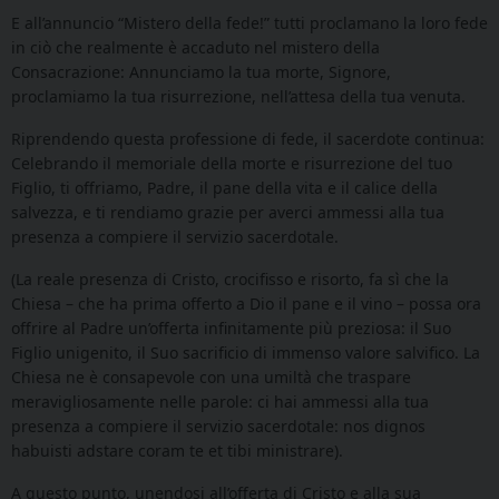
E all’annuncio “Mistero della fede!” tutti proclamano la loro fede
in ciò che realmente è accaduto nel mistero della
Consacrazione: Annunciamo la tua morte, Signore,
proclamiamo la tua risurrezione, nell’attesa della tua venuta.
Riprendendo questa professione di fede, il sacerdote continua:
Celebrando il memoriale della morte e risurrezione del tuo
Figlio, ti offriamo, Padre, il pane della vita e il calice della
salvezza, e ti rendiamo grazie per averci ammessi alla tua
presenza a compiere il servizio sacerdotale.
(La reale presenza di Cristo, crocifisso e risorto, fa sì che la
Chiesa – che ha prima offerto a Dio il pane e il vino – possa ora
offrire al Padre un’offerta infinitamente più preziosa: il Suo
Figlio unigenito, il Suo sacrificio di immenso valore salvifico. La
Chiesa ne è consapevole con una umiltà che traspare
meravigliosamente nelle parole: ci hai ammessi alla tua
presenza a compiere il servizio sacerdotale: nos dignos
habuisti adstare coram te et tibi ministrare).
A questo punto, unendosi all’offerta di Cristo e alla sua