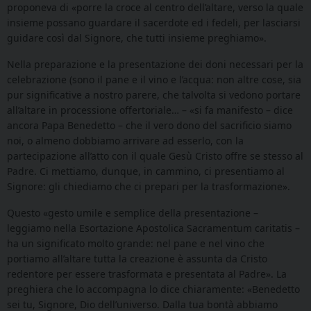
proponeva di «porre la croce al centro dell’altare, verso la quale
insieme possano guardare il sacerdote ed i fedeli, per lasciarsi
guidare così dal Signore, che tutti insieme preghiamo».
Nella preparazione e la presentazione dei doni necessari per la
celebrazione (sono il pane e il vino e l’acqua: non altre cose, sia
pur significative a nostro parere, che talvolta si vedono portare
all’altare in processione offertoriale… – «si fa manifesto – dice
ancora Papa Benedetto – che il vero dono del sacrificio siamo
noi, o almeno dobbiamo arrivare ad esserlo, con la
partecipazione all’atto con il quale Gesù Cristo offre se stesso al
Padre. Ci mettiamo, dunque, in cammino, ci presentiamo al
Signore: gli chiediamo che ci prepari per la trasformazione».
Questo «gesto umile e semplice della presentazione –
leggiamo nella Esortazione Apostolica Sacramentum caritatis –
ha un significato molto grande: nel pane e nel vino che
portiamo all’altare tutta la creazione è assunta da Cristo
redentore per essere trasformata e presentata al Padre». La
preghiera che lo accompagna lo dice chiaramente: «Benedetto
sei tu, Signore, Dio dell’universo. Dalla tua bontà abbiamo