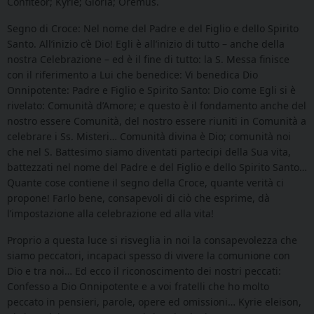
Confiteor; Kyrie; Gloria; Oremus.
Segno di Croce: Nel nome del Padre e del Figlio e dello Spirito
Santo. All’inizio c’è Dio! Egli è all’inizio di tutto – anche della
nostra Celebrazione – ed è il fine di tutto: la S. Messa finisce
con il riferimento a Lui che benedice: Vi benedica Dio
Onnipotente: Padre e Figlio e Spirito Santo: Dio come Egli si è
rivelato: Comunità d’Amore; e questo è il fondamento anche del
nostro essere Comunità, del nostro essere riuniti in Comunità a
celebrare i Ss. Misteri… Comunità divina è Dio; comunità noi
che nel S. Battesimo siamo diventati partecipi della Sua vita,
battezzati nel nome del Padre e del Figlio e dello Spirito Santo…
Quante cose contiene il segno della Croce, quante verità ci
propone! Farlo bene, consapevoli di ciò che esprime, dà
l’impostazione alla celebrazione ed alla vita!
Proprio a questa luce si risveglia in noi la consapevolezza che
siamo peccatori, incapaci spesso di vivere la comunione con
Dio e tra noi… Ed ecco il riconoscimento dei nostri peccati:
Confesso a Dio Onnipotente e a voi fratelli che ho molto
peccato in pensieri, parole, opere ed omissioni… Kyrie eleison,