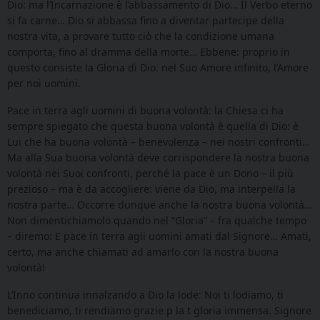
Dio: ma l’Incarnazione è l’abbassamento di Dio… Il Verbo eterno
si fa carne… Dio si abbassa fino a diventar partecipe della
nostra vita, a provare tutto ciò che la condizione umana
comporta, fino al dramma della morte… Ebbene: proprio in
questo consiste la Gloria di Dio: nel Suo Amore infinito, l’Amore
per noi uomini.
Pace in terra agli uomini di buona volontà: la Chiesa ci ha
sempre spiegato che questa buona volontà è quella di Dio: è
Lui che ha buona volontà – benevolenza – nei nostri confronti…
Ma alla Sua buona volontà deve corrispondere la nostra buona
volontà nei Suoi confronti, perché la pace è un Dono – il più
prezioso – ma è da accogliere: viene da Dio, ma interpella la
nostra parte… Occorre dunque anche la nostra buona volontà…
Non dimentichiamolo quando nel “Gloria” – fra qualche tempo
– diremo: E pace in terra agli uomini amati dal Signore… Amati,
certo, ma anche chiamati ad amarlo con la nostra buona
volontà!
L’Inno continua innalzando a Dio la lode: Noi ti lodiamo, ti
benediciamo, ti rendiamo grazie p la t gloria immensa. Signore