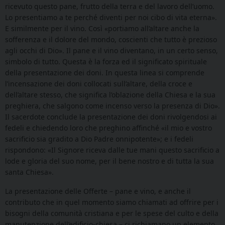
ricevuto questo pane, frutto della terra e del lavoro dell’uomo.
Lo presentiamo a te perché diventi per noi cibo di vita eterna».
E similmente per il vino. Così «portiamo all’altare anche la
sofferenza e il dolore del mondo, coscienti che tutto è prezioso
agli occhi di Dio». Il pane e il vino diventano, in un certo senso,
simbolo di tutto. Questa è la forza ed il significato spirituale
della presentazione dei doni. In questa linea si comprende
l’incensazione dei doni collocati sull’altare, della croce e
dell’altare stesso, che significa l’oblazione della Chiesa e la sua
preghiera, che salgono come incenso verso la presenza di Dio».
Il sacerdote conclude la presentazione dei doni rivolgendosi ai
fedeli e chiedendo loro che preghino affinché «il mio e vostro
sacrificio sia gradito a Dio Padre onnipotente»; e i fedeli
rispondono: «Il Signore riceva dalle tue mani questo sacrificio a
lode e gloria del suo nome, per il bene nostro e di tutta la sua
santa Chiesa».
La presentazione delle Offerte – pane e vino, e anche il
contributo che in quel momento siamo chiamati ad offrire per i
bisogni della comunità cristiana e per le spese del culto e della
manutenzione dell’edificio-chiesa – ci richiamano un elemento