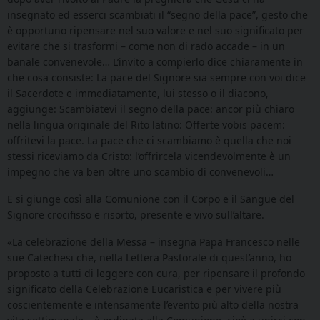
insegnato ed esserci scambiati il “segno della pace”, gesto che
è opportuno ripensare nel suo valore e nel suo significato per
evitare che si trasformi – come non di rado accade – in un
banale convenevole… L’invito a compierlo dice chiaramente in
che cosa consiste: La pace del Signore sia sempre con voi dice
il Sacerdote e immediatamente, lui stesso o il diacono,
aggiunge: Scambiatevi il segno della pace: ancor più chiaro
nella lingua originale del Rito latino: Offerte vobis pacem:
offritevi la pace. La pace che ci scambiamo è quella che noi
stessi riceviamo da Cristo: l’offrircela vicendevolmente è un
impegno che va ben oltre uno scambio di convenevoli…
E si giunge così alla Comunione con il Corpo e il Sangue del
Signore crocifisso e risorto, presente e vivo sull’altare.
«La celebrazione della Messa – insegna Papa Francesco nelle
sue Catechesi che, nella Lettera Pastorale di quest’anno, ho
proposto a tutti di leggere con cura, per ripensare il profondo
significato della Celebrazione Eucaristica e per vivere più
coscientemente e intensamente l’evento più alto della nostra