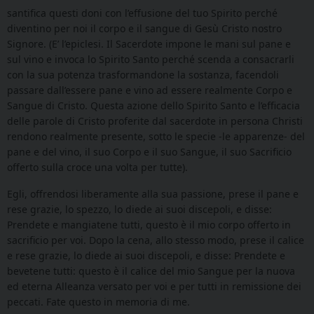
santifica questi doni con l’effusione del tuo Spirito perché
diventino per noi il corpo e il sangue di Gesù Cristo nostro
Signore. (E’ l’epiclesi. Il Sacerdote impone le mani sul pane e
sul vino e invoca lo Spirito Santo perché scenda a consacrarli
con la sua potenza trasformandone la sostanza, facendoli
passare dall’essere pane e vino ad essere realmente Corpo e
Sangue di Cristo. Questa azione dello Spirito Santo e l’efficacia
delle parole di Cristo proferite dal sacerdote in persona Christi
rendono realmente presente, sotto le specie -le apparenze- del
pane e del vino, il suo Corpo e il suo Sangue, il suo Sacrificio
offerto sulla croce una volta per tutte).
Egli, offrendosi liberamente alla sua passione, prese il pane e
rese grazie, lo spezzo, lo diede ai suoi discepoli, e disse:
Prendete e mangiatene tutti, questo è il mio corpo offerto in
sacrificio per voi. Dopo la cena, allo stesso modo, prese il calice
e rese grazie, lo diede ai suoi discepoli, e disse: Prendete e
bevetene tutti: questo è il calice del mio Sangue per la nuova
ed eterna Alleanza versato per voi e per tutti in remissione dei
peccati. Fate questo in memoria di me.