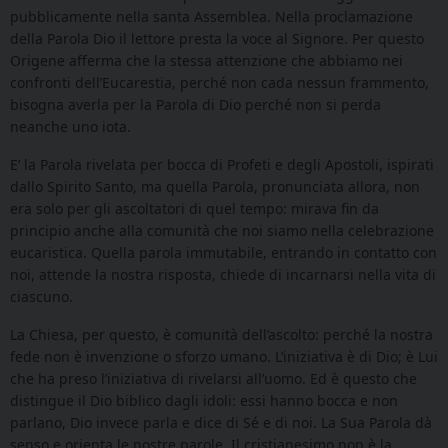
pubblicamente nella santa Assemblea. Nella proclamazione
della Parola Dio il lettore presta la voce al Signore. Per questo
Origene afferma che la stessa attenzione che abbiamo nei
confronti dell’Eucarestia, perché non cada nessun frammento,
bisogna averla per la Parola di Dio perché non si perda
neanche uno iota.
E’ la Parola rivelata per bocca di Profeti e degli Apostoli, ispirati
dallo Spirito Santo, ma quella Parola, pronunciata allora, non
era solo per gli ascoltatori di quel tempo: mirava fin da
principio anche alla comunità che noi siamo nella celebrazione
eucaristica. Quella parola immutabile, entrando in contatto con
noi, attende la nostra risposta, chiede di incarnarsi nella vita di
ciascuno.
La Chiesa, per questo, è comunità dell’ascolto: perché la nostra
fede non è invenzione o sforzo umano. L’iniziativa è di Dio; è Lui
che ha preso l’iniziativa di rivelarsi all’uomo. Ed è questo che
distingue il Dio biblico dagli idoli: essi hanno bocca e non
parlano, Dio invece parla e dice di Sé e di noi. La Sua Parola dà
senso e orienta le nostre parole. Il cristianesimo non è la