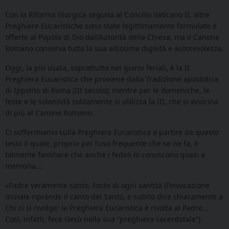
Con la Riforma liturgica seguita al Concilio Vaticano II, altre
Preghiere Eucaristiche sono state legittimamente formulate e
offerte al Popolo di Dio dall’Autorità della Chiesa, ma il Canone
Romano conserva tutta la sua altissima dignità e autorevolezza.
Oggi, la più usata, soprattutto nei giorni feriali, è la II
Preghiera Eucaristica che proviene dalla Tradizione apostolica
di Ippolito di Roma (III secolo); mentre per le domeniche, le
feste e le solennità solitamente si utilizza la III, che si avvicina
di più al Canone Romano.
Ci soffermiamo sulla Preghiera Eucaristica a partire da questo
testo il quale, proprio per l’uso frequente che se ne fa, è
talmente familiare che anche i fedeli lo conoscono quasi a
memoria…
«Padre veramente santo, fonte di ogni santità (l’invocazione
iniziale riprende il canto del Santo, e subito dice chiaramente a
Chi ci si rivolge: la Preghiera Eucaristica è rivolta al Padre…
Così, infatti, fece Gesù nella sua “preghiera sacerdotale”)