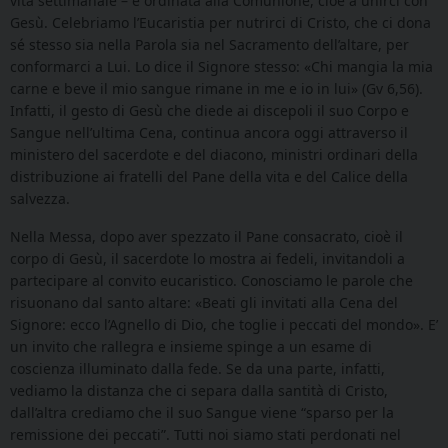
vita settimanale – è ordinata alla Comunione, cioè a unirci con
Gesù. Celebriamo l’Eucaristia per nutrirci di Cristo, che ci dona
sé stesso sia nella Parola sia nel Sacramento dell’altare, per
conformarci a Lui. Lo dice il Signore stesso: «Chi mangia la mia
carne e beve il mio sangue rimane in me e io in lui» (Gv 6,56).
Infatti, il gesto di Gesù che diede ai discepoli il suo Corpo e
Sangue nell’ultima Cena, continua ancora oggi attraverso il
ministero del sacerdote e del diacono, ministri ordinari della
distribuzione ai fratelli del Pane della vita e del Calice della
salvezza.
Nella Messa, dopo aver spezzato il Pane consacrato, cioè il
corpo di Gesù, il sacerdote lo mostra ai fedeli, invitandoli a
partecipare al convito eucaristico. Conosciamo le parole che
risuonano dal santo altare: «Beati gli invitati alla Cena del
Signore: ecco l’Agnello di Dio, che toglie i peccati del mondo». E’
un invito che rallegra e insieme spinge a un esame di
coscienza illuminato dalla fede. Se da una parte, infatti,
vediamo la distanza che ci separa dalla santità di Cristo,
dall’altra crediamo che il suo Sangue viene “sparso per la
remissione dei peccati”. Tutti noi siamo stati perdonati nel