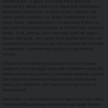
Christe eleison… E’ greco, e ci ricorda che in greco era
celebrata la S. Messa prima che la lingua della celebrazione
diventasse il latino e poi – in tempi recenti – l’italiano: non
siamo i primi a celebrare i Ss. Misteri; siamo anello di una
lunga catena… Dobbiamo sentirci in comunione di fede con
tutti quelli che ci hanno preceduti: la Chiesa è “una” anche nel
tempo… e noi, semmai, siamo “nani sulle spalle dei giganti”…
Eleison: abbi pietà… Dire questo a Dio significa affermare che
crediamo nella Sua misericordia, nel Suo Amore che ci rimette
in cammino e ci sostiene nella novità in cui desideriamo
entrare…
Il Gloria. Questo bellissimo inno antico inizia con le parole
cantate in coro dagli angeli nella notte di Betlemme dopo che
ebbero annunciato ai pastori la nascita del Salvatore; le parole
che li misero in cammino a cercare la Grotta della Natività:
Gloria a Dio nell’alto dei cieli e pace in terra agli uomini di
buona volontà.
Gloria a Dio. La nascita umilissima del Figlio di Dio fatto uomo,
il mistero dell’Incarnazione, fa esclamare agli angeli Gloria a