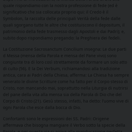
quale rispondiamo con la nostra professione di fede (ed è
significativo che sia collocata proprio qui: il Credo è il
Symbolon, la raccolta delle principali Verità della fede dalle
quali sgorgano tutte le altre che costituiscono il depositum, il
patrimonio della fede trasmesso dagli Apostoli e dai Padri); e,
subito dopo rispondiamo pregando: la Preghiera dei fedeli.
La Costituzione Sacrosanctum Concilium insegna: Le due parti
d Messa (mensa della Parola e mensa del Pane vivo) sono
congiunte tra di loro così strettamente da formare un solo atto
di culto (56). E la Dei Verbum, richiamandosi alla tradizione
antica, cara ai Padri della Chiesa, afferma: La Chiesa ha sempre
venerato le divine Scritture come ha fatto per il Corpo stesso di
Cristo, non mancando mai, soprattutto nella Liturgia di nutrirsi
del pane della vita alla mensa sia della Parola di Dio che del
Corpo di Cristo (21). Gesù stesso, infatti, ha detto: l’uomo vive di
ogni Parola che esce dalla bocca di Dio.
Confortanti sono le espressioni dei SS. Padri: Origene
affermava che bisogna mangiare il Verbo sotto la specie della
Parola, e per questa via si arriva alla manducazione perfetta,