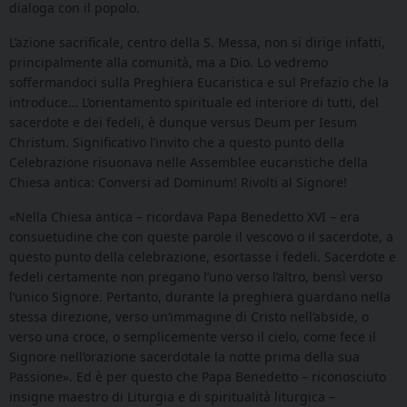
dialoga con il popolo.
L’azione sacrificale, centro della S. Messa, non si dirige infatti,
principalmente alla comunità, ma a Dio. Lo vedremo
soffermandoci sulla Preghiera Eucaristica e sul Prefazio che la
introduce… L’orientamento spirituale ed interiore di tutti, del
sacerdote e dei fedeli, è dunque versus Deum per Iesum
Christum. Significativo l’invito che a questo punto della
Celebrazione risuonava nelle Assemblee eucaristiche della
Chiesa antica: Conversi ad Dominum! Rivolti al Signore!
«Nella Chiesa antica – ricordava Papa Benedetto XVI – era
consuetudine che con queste parole il vescovo o il sacerdote, a
questo punto della celebrazione, esortasse i fedeli. Sacerdote e
fedeli certamente non pregano l’uno verso l’altro, bensì verso
l’unico Signore. Pertanto, durante la preghiera guardano nella
stessa direzione, verso un’immagine di Cristo nell’abside, o
verso una croce, o semplicemente verso il cielo, come fece il
Signore nell’orazione sacerdotale la notte prima della sua
Passione». Ed è per questo che Papa Benedetto – riconosciuto
insigne maestro di Liturgia e di spiritualità liturgica –