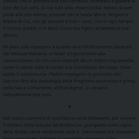
defunti che si affidano alla tua clemenza: ammettili a godere la
luce del tuo volto. Di noi tutti abbi misericordia: donaci di aver
parte alla vita eterna, insieme con la beata Maria, Vergine e
Madre di Dio, con gli apostoli e tutti i santi, che in ogni tempo
ti furono graditi: e in Gesù Cristo tuo Figlio canteremo la tua
gloria».
Mi pare utile ripensare a quanto dice l’Ordinamento Generale
del Messale Romano: «I fedeli s’inginocchino alla
consacrazione, se non sono impediti da un motivo ragionevole,
come il cattivo stato di salute o la ristrettezza del luogo. Dove
esiste il costume che i fedeli rimangano in ginocchio dal
Sanctus fino alla dossologia della Preghiera eucaristica e prima
della Sacra Comunione, all’Ecce Agnus, si conservi
lodevolmente tale uso».
V
Nel nostro cammino di quest’anno verso Betlemme, per rivivere
il mistero della Nascita del Bimbo-Dio, giungiamo sulla soglia
della Grotta santa meditando sulla S. Comunione che riceviamo
dopo aver rivolto al Padre la preghiera che Gesù ci ha