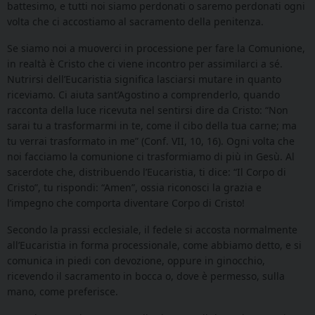
battesimo, e tutti noi siamo perdonati o saremo perdonati ogni
volta che ci accostiamo al sacramento della penitenza.
Se siamo noi a muoverci in processione per fare la Comunione,
in realtà è Cristo che ci viene incontro per assimilarci a sé.
Nutrirsi dell’Eucaristia significa lasciarsi mutare in quanto
riceviamo. Ci aiuta sant’Agostino a comprenderlo, quando
racconta della luce ricevuta nel sentirsi dire da Cristo: “Non
sarai tu a trasformarmi in te, come il cibo della tua carne; ma
tu verrai trasformato in me” (Conf. VII, 10, 16). Ogni volta che
noi facciamo la comunione ci trasformiamo di più in Gesù. Al
sacerdote che, distribuendo l’Eucaristia, ti dice: “Il Corpo di
Cristo”, tu rispondi: “Amen”, ossia riconosci la grazia e
l’impegno che comporta diventare Corpo di Cristo!
Secondo la prassi ecclesiale, il fedele si accosta normalmente
all’Eucaristia in forma processionale, come abbiamo detto, e si
comunica in piedi con devozione, oppure in ginocchio,
ricevendo il sacramento in bocca o, dove è permesso, sulla
mano, come preferisce.