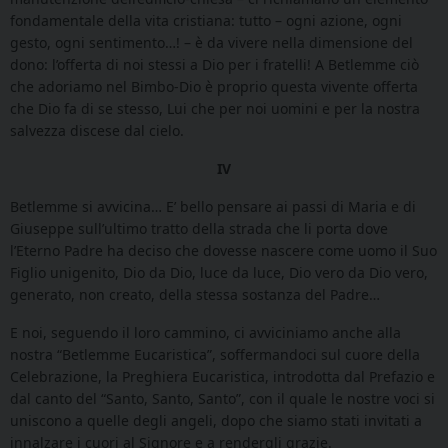
fondamentale della vita cristiana: tutto – ogni azione, ogni
gesto, ogni sentimento…! – è da vivere nella dimensione del
dono: l’offerta di noi stessi a Dio per i fratelli! A Betlemme ciò
che adoriamo nel Bimbo-Dio è proprio questa vivente offerta
che Dio fa di se stesso, Lui che per noi uomini e per la nostra
salvezza discese dal cielo.
IV
Betlemme si avvicina… E’ bello pensare ai passi di Maria e di
Giuseppe sull’ultimo tratto della strada che li porta dove
l’Eterno Padre ha deciso che dovesse nascere come uomo il Suo
Figlio unigenito, Dio da Dio, luce da luce, Dio vero da Dio vero,
generato, non creato, della stessa sostanza del Padre…
E noi, seguendo il loro cammino, ci avviciniamo anche alla
nostra “Betlemme Eucaristica”, soffermandoci sul cuore della
Celebrazione, la Preghiera Eucaristica, introdotta dal Prefazio e
dal canto del “Santo, Santo, Santo”, con il quale le nostre voci si
uniscono a quelle degli angeli, dopo che siamo stati invitati a
innalzare i cuori al Signore e a rendergli grazie.