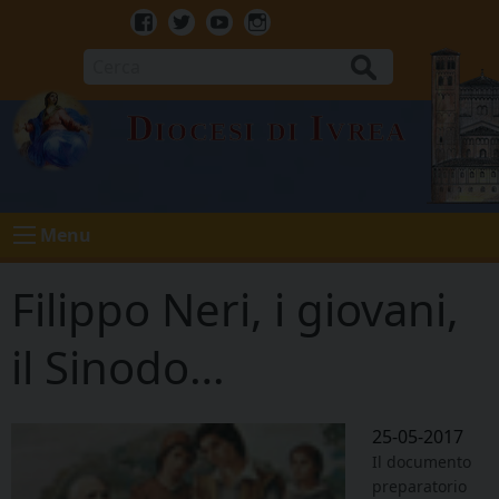
Skip
to
Facebook
Twitter
Youtube
Instagram
content
Cerca
Diocesi di Ivrea
Menu
Filippo Neri, i giovani,
il Sinodo…
25-05-2017
Il documento
preparatorio