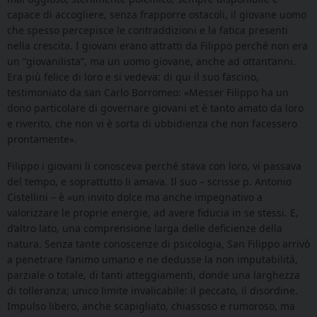
capace di accogliere, senza frapporre ostacoli, il giovane uomo
che spesso percepisce le contraddizioni e la fatica presenti
nella crescita. I giovani erano attratti da Filippo perché non era
un “giovanilista”, ma un uomo giovane, anche ad ottant’anni.
Era più felice di loro e si vedeva: di qui il suo fascino,
testimoniato da san Carlo Borromeo: «Messer Filippo ha un
dono particolare di governare giovani et è tanto amato da loro
e riverito, che non vi è sorta di ubbidienza che non facessero
prontamente».
Filippo i giovani li conosceva perché stava con loro, vi passava
del tempo, e soprattutto li amava. Il suo – scrisse p. Antonio
Cistellini – è «un invito dolce ma anche impegnativo a
valorizzare le proprie energie, ad avere fiducia in se stessi. E,
d’altro lato, una comprensione larga delle deficienze della
natura. Senza tante conoscenze di psicologia, San Filippo arrivò
a penetrare l’animo umano e ne dedusse la non imputabilità,
parziale o totale, di tanti atteggiamenti, donde una larghezza
di tolleranza; unico limite invalicabile: il peccato, il disordine.
Impulso libero, anche scapigliato, chiassoso e rumoroso, ma