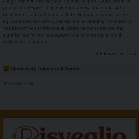
allegri, ma non fate peccati» ripeteva Filippo. «State buoni se
potete» è un’espressione divenuta famosa, ma da nessuna
delle fonti risulta attribuita a Padre Filippo; e, ammesso che
egli abbia pronunciato qualcosa che le somiglia, il romanesco
“sta bbono” non si riferisce al comportamento morale, ma
significa: sta fermo, non agitarti; e si comprende allora il
realistico «se potete»…
+ Edoardo, vescovo
Filippo Neri, i giovani e il Sinodo...
Cerrato
,
Varie