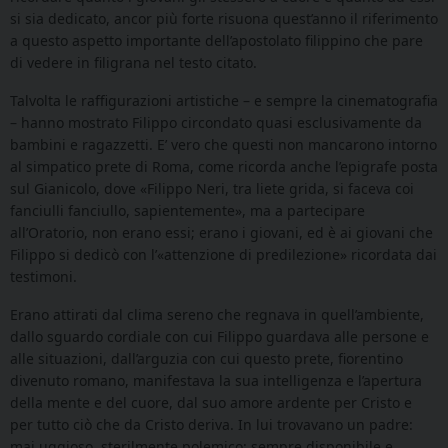
si sia dedicato, ancor più forte risuona quest’anno il riferimento
a questo aspetto importante dell’apostolato filippino che pare
di vedere in filigrana nel testo citato.
Talvolta le raffigurazioni artistiche – e sempre la cinematografia
– hanno mostrato Filippo circondato quasi esclusivamente da
bambini e ragazzetti. E’ vero che questi non mancarono intorno
al simpatico prete di Roma, come ricorda anche l’epigrafe posta
sul Gianicolo, dove «Filippo Neri, tra liete grida, si faceva coi
fanciulli fanciullo, sapientemente», ma a partecipare
all’Oratorio, non erano essi; erano i giovani, ed è ai giovani che
Filippo si dedicò con l’«attenzione di predilezione» ricordata dai
testimoni.
Erano attirati dal clima sereno che regnava in quell’ambiente,
dallo sguardo cordiale con cui Filippo guardava alle persone e
alle situazioni, dall’arguzia con cui questo prete, fiorentino
divenuto romano, manifestava la sua intelligenza e l’apertura
della mente e del cuore, dal suo amore ardente per Cristo e
per tutto ciò che da Cristo deriva. In lui trovavano un padre:
mai uggioso, sterilmente polemico; sempre disponibile e