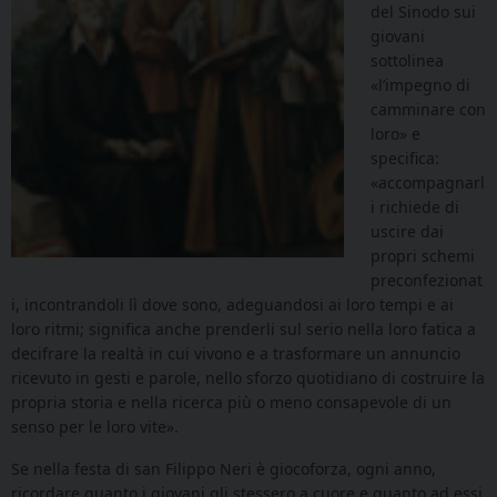
del Sinodo sui
giovani
sottolinea
«l’impegno di
camminare con
loro» e
specifica:
«accompagnarl
i richiede di
uscire dai
propri schemi
preconfezionat
i, incontrandoli lì dove sono, adeguandosi ai loro tempi e ai
loro ritmi; significa anche prenderli sul serio nella loro fatica a
decifrare la realtà in cui vivono e a trasformare un annuncio
ricevuto in gesti e parole, nello sforzo quotidiano di costruire la
propria storia e nella ricerca più o meno consapevole di un
senso per le loro vite».
Se nella festa di san Filippo Neri è giocoforza, ogni anno,
ricordare quanto i giovani gli stessero a cuore e quanto ad essi