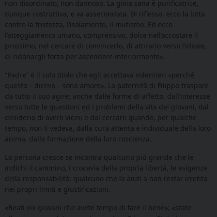
non disordinato, non dannoso. La gioia sana è purificatrice,
dunque costruttiva, e va assecondata. Di riflesso, ecco la lotta
contro la tristezza, l’isolamento, il mutismo. Ed ecco
l’atteggiamento umano, comprensivo, dolce nell’accostare il
prossimo, nel cercare di convincerlo, di attirarlo verso l’ideale,
di ridonargli forza per ascendere interiormente».
“Padre” è il solo titolo che egli accettava volentieri «perché
questo – diceva – sona amore». La paternità di Filippo traspare
da tutto il suo agire: anche dalle forme di affetto, dall’interesse
verso tutte le questioni ed i problemi della vita dei giovani, dal
desiderio di averli vicini e dal cercarli quando, per qualche
tempo, non li vedeva, dalla cura attenta e individuale della loro
anima, dalla formazione della loro coscienza.
La persona cresce se incontra qualcuno più grande che le
indichi il cammino, i crocevia della propria libertà, le esigenze
della responsabilità; qualcuno che la aiuti a non restar irretita
nei propri limiti e giustificazioni.
«Beati voi giovani che avete tempo di fare il bene»; «state