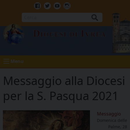
Skip
to
Facebook
Twitter
Youtube
Instagram
content
Cerca
Diocesi di Ivrea
Menu
Messaggio alla Diocesi
per la S. Pasqua 2021
Messaggio
Domenica delle
Palme, 28