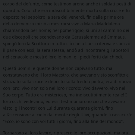
corpo del defunto, come testimoniarono anche i soldati posti di
guardia. Colui che era indiscutibilmente morto sulla croce e fu
deposto nel sepolcro la sera del venerdì, fin dalle prime ore
della domenica iniziò a mostrarsi vivo a Maria Maddalena
chiamandola per nome; nel pomeriggio, si unì al cammino dei
due discepoli che scendevano da Gerusalemme ad Emmaus,
spiegò loro la Scrittura in tutto ciò che a Lui si riferiva e spezzò
il pane con essi; la sera stessa, andò ad incontrare gli apostoli
nel cenacolo e mostrò loro le mani e i piedi feriti dai chiodi.
Questi uomini e queste donne non capivano tutto, ma
constatavano che il loro Maestro, che avevano visto sconfitto e
straziato sulla croce e deposto sulla fredda pietra, era di nuovo
con loro: vivo non solo nel loro ricordo: vivo davvero, vivo nel
Suo corpo. Tutto era misterioso, ma indiscutibilmente reale! I
loro occhi vedevano, ed essi testimoniarono ciò che avevano
visto: gli incontri con Lui durante quaranta giorni, fino
all’ascensione al cielo dal monte degli Ulivi, quando li rassicurò:
“Ecco, io sono con voi tutti i giorni, fino alla fine del mondo”.
Tornarono al loro lavoro, ripresero le loro occupazioni, ma ora