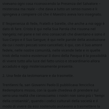
vivevano ogni cosa riconoscendo la Presenza del Salvatore –
misteriosa ma reale – che dava a tutto un senso nuovo e li
spingeva a compiere ciò che il Maestro aveva loro insegnato.
E’ l’esperienza di fede, Fratelli e Sorelle, che anche a noi oggi è
dato di fare. Cristo è qui nella Sua Parola che risuona nel
Vangelo; nel pane e nel vino consacrati che diventano e sono il
Suo Corpo e il Suo Sangue; è qui nelle parole della assoluzione
da cui i nostri peccati sono cancellati; è qui, con il Suo amore
fedele, nelle nostre comunità, nelle vicende liete e in quelle
tristi della nostra esistenza! Il dono della Pasqua è la possibilità
di vivere tutto alla luce del fatto unico e straordinario allora
accaduto e oggi misteriosamente presente.
2. Una fede da testimoniare e da trasmette.
Trent’anni fa, san Giovanni Paolo II pubblicava l’enciclica
Redemptoris missio, con la quale chiedeva di prendere sul
serio una realtà che conosciamo: i nostri non sono più i “tempi
della
cristianità”, quando i codici culturali della società e il
modo di vivere da essi sostenuto aiutavano a trasmettere la