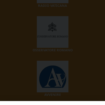
RADIO VATICANA
OSSERVATORE ROMANO
AVVENIRE