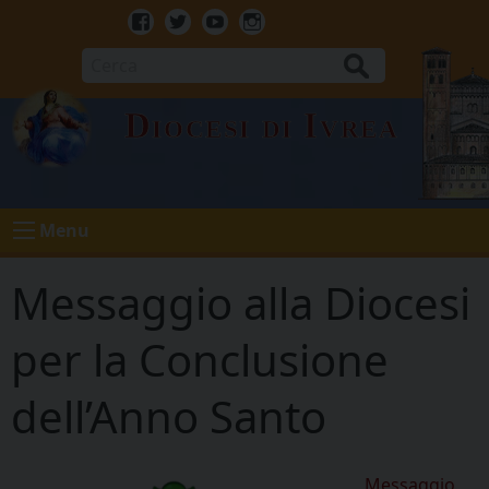
Skip
to
Facebook
Twitter
Youtube
Instagram
content
Cerca
Diocesi di Ivrea
Menu
Messaggio alla Diocesi
per la Conclusione
dell’Anno Santo
Messaggio