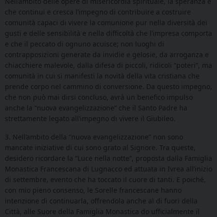
Nell’ambito delle opere di misericordia spirituale, la speranza è
che continui e cresca l’impegno di contribuire a costruire
comunità capaci di vivere la comunione pur nella diversità dei
gusti e delle sensibilità e nella difficoltà che l’impresa comporta
e che il peccato di ognuno acuisce; non luoghi di
contrapposizioni generate da invidie e gelosie, da arroganza e
chiacchiere malevole, dalla difesa di piccoli, ridicoli “poteri”, ma
comunità in cui si manifesti la novità della vita cristiana che
prende corpo nel cammino di conversione. Da questo impegno,
che non può mai dirsi concluso, avrà un benefico impulso
anche la “nuova evangelizzazione” che il Santo Padre ha
strettamente legato all’impegno di vivere il Giubileo.
3. Nell’ambito della “nuova evangelizzazione” non sono
mancate iniziative di cui sono grato al Signore. Tra queste,
desidero ricordare la “Luce nella notte”, proposta dalla Famiglia
Monastica Francescana di Lugnacco ed attuata in Ivrea all’inizio
di settembre, evento che ha toccato il cuore di tanti. E poiché,
con mio pieno consenso, le Sorelle francescane hanno
intenzione di continuarla, offrendola anche al di fuori della
Città, alle Suore della Famiglia Monastica do ufficialmente il