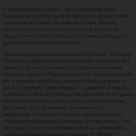
1. L’impegno della preghiera, che ho sottolineato come
essenziale nella Lettera Pastorale dello scorso anno, dedicata
interamente al Giubileo che stava per iniziare, ha avuto
momenti speciali a livello diocesano, oltre a quelli che le
singole comunità hanno offerto ai fedeli potenziando quanto
già presente nella pastorale ordinaria.
Ha visto una significativa partecipazione l’iniziativa “24 Ore per
il Signore”, proposta nei tre principali centri – Ivrea, Rivarolo e
Chivasso – del nostro territorio; ha registrato una notevole
crescita di adesioni il “Monastero invisibile”, comunione orante
per le necessità della Chiesa; sono stati vissuti con fede e in
spirito di preghiera i pellegrinaggi a S. Gaudenzio di Novara, a
S. Maurizio en Valais e confidiamo che sia così anche per quello
che si farà a Roma nei prossimi giorni; preziosa esperienza,
per l’intento che li ha sostenuti, sono stati anche i
pellegrinaggi di numerose Parrocchie che insieme si sono
recate alla Porta Santa della Cattedrale, la chiesa madre in cui
molti ragazzi hanno ricevuto quest’anno il Sacramento della
Cresima e dove abbiamo avuto l’occasione di riflettere