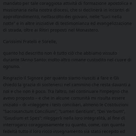
mandato per tale coraggiosa attività di formazione apostolica e
missionaria nella nostra diocesi, che si declinerà in incontri di
approfondimento, nell’ascolto dei giovani, nelle “Luci nella
notte” e in altre iniziative di testimonianza ed evangelizzazione
di strada, oltre ai Ritiri proposti nel Monastero.
Carissimi Fratelli e Sorelle,
quanto ho descritto non è tutto ciò che abbiamo vissuto
durante l’Anno Santo: molto altro rimane custodito nel cuore di
ognuno.
Ringrazio il Signore per quanto siamo riusciti a fare e Gli
chiedo la grazia di sostenerci nel cammino che resta davanti a
noi e che non è poco. Tra l’altro, nel continuare l’impegno che
avevo proposto – e che in alcune comunità mi risulta essere
iniziato – di «rileggere i testi conciliari, almeno le Costituzioni
“Sacrosanctum Concilium”, “Lumen Gentium”, “Dei Verbum”,
“Gaudium et Spes”: rileggerli nella loro integralità, al fine di
interrogarci coraggiosamente su quanto, come, con quanta
fedeltà tutto il loro ricco insegnamento sia stato recepito ed