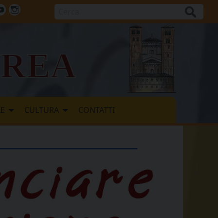
Cerca
ok
tter
Youtube
Instagram
vrea
LE
CULTURA
CONTATTI