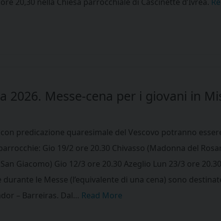
re 20,30 nella Chiesa parrocchiale di Cascinette d’Ivrea.
Re
 2026. Messe-cena per i giovani in Mi
con predicazione quaresimale del Vescovo potranno essere
 parrocchie: Gio 19/2 ore 20.30 Chivasso (Madonna del Rosa
 (San Giacomo) Gio 12/3 ore 20.30 Azeglio Lun 23/3 ore 20.3
e durante le Messe (l’equivalente di una cena) sono destinat
vador – Barreiras. Dal…
Read More