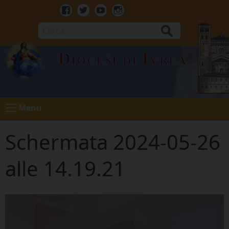
Skip
to
Facebook
Twitter
Youtube
Instagram
content
Cerca
Diocesi di Ivrea
Menu
Schermata 2024-05-26
alle 14.19.21