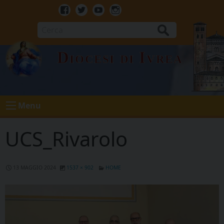
Skip
to
Facebook
Twitter
Youtube
Instagram
content
Cerca
Diocesi di Ivrea
Menu
UCS_Rivarolo
13 MAGGIO 2024
1537 × 902
HOME