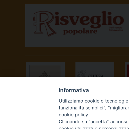
o
s
t
N
a
v
i
g
Informativa
Utilizziamo cookie o tecnologie s
a
SANTA SEDE
CONFERENZA
funzionalità semplici", "miglior
EPISCOPALE
t
cookie policy.
ITALIANA
Cliccando su "accetta" acconsent
cookie utilizzati e personalizza