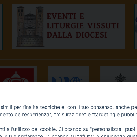
imili per finalità tecniche e, con il tuo consenso, anche per 
NEWS.VA
RADIO VATICANA
OSSERVATORE
amento dell'esperienza", "misurazione" e "targeting e pubbli
ROMANO
i all'utilizzo dei cookie. Cliccando su "personalizza" puoi
re le tue preferenze. Cliccando su "rifiuta" o chiudendo que