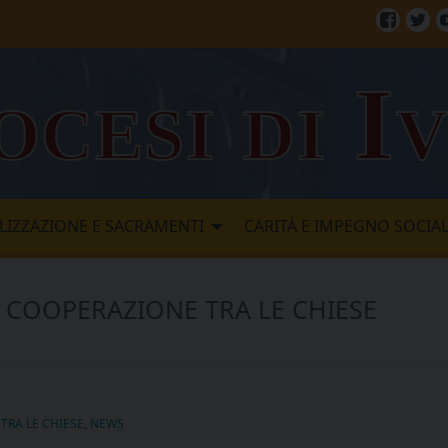
Facebo
Twi
ocesi di I
LIZZAZIONE E SACRAMENTI
CARITÀ E IMPEGNO SOCIA
 COOPERAZIONE TRA LE CHIESE
TRA LE CHIESE
,
NEWS