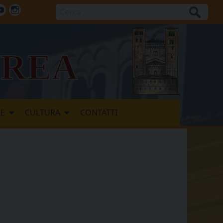
Cerca
ok
tter
Youtube
Instagram
vrea
LE
CULTURA
CONTATTI