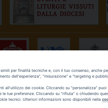
imili per finalità tecniche e, con il tuo consenso, anche per 
NEWS.VA
RADIO VATICANA
OSSERVATORE
amento dell'esperienza", "misurazione" e "targeting e pubbli
ROMANO
i all'utilizzo dei cookie. Cliccando su "personalizza" puoi
re le tue preferenze. Cliccando su "rifiuta" o chiudendo que
okie tecnici. Ulteriori informazioni sono disponibili nella
coo