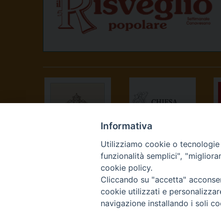
Informativa
Utilizziamo cookie o tecnologie s
SANTA SEDE
CONFERENZA
funzionalità semplici", "miglior
EPISCOPALE
cookie policy.
ITALIANA
Cliccando su "accetta" acconsent
cookie utilizzati e personalizza
navigazione installando i soli co