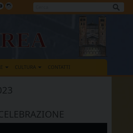
Cerca
ok
tter
Youtube
Instagram
vrea
LE
CULTURA
CONTATTI
023
 CELEBRAZIONE