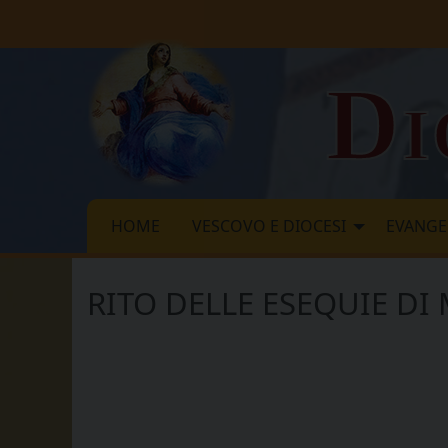
Skip
to
content
Di
HOME
VESCOVO E DIOCESI
EVANGE
RITO DELLE ESEQUIE DI 