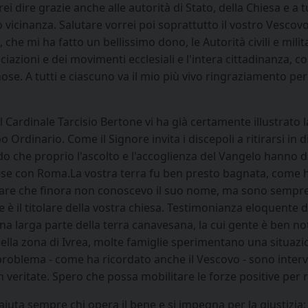
rei dire grazie anche alle autorità di Stato, della Chiesa e a
oro vicinanza. Salutare vorrei poi soprattutto il vostro Vesc
che mi ha fatto un bellissimo dono, le Autorità civili e militari
sociazioni e dei movimenti ecclesiali e l'intera cittadinanza, 
gnose. A tutti e ciascuno va il mio più vivo ringraziamento pe
 Cardinale Tarcisio Bertone vi ha già certamente illustrato la 
dinario. Come il Signore invita i discepoli a ritirarsi in dis
o che proprio l'ascolto e l'accoglienza del Vangelo hanno dat
ese con Roma.La vostra terra fu ben presto bagnata, come ha
essare che finora non conoscevo il suo nome, ma sono sempre 
è il titolare della vostra chiesa. Testimonianza eloquente di
 larga parte della terra canavesana, la cui gente è ben not
ella zona di Ivrea, molte famiglie sperimentano una situazi
problema - come ha ricordato anche il Vescovo - sono interv
n veritate. Spero che possa mobilitare le forze positive per
aiuta sempre chi opera il bene e si impegna per la giustizia