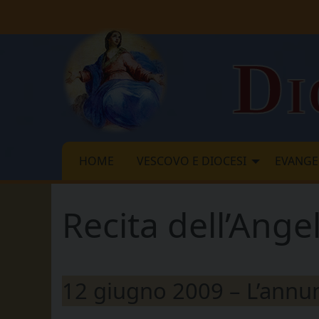
Skip
to
content
Di
HOME
VESCOVO E DIOCESI
EVANGE
Recita dell’Ang
12 giugno 2009 – L’annu