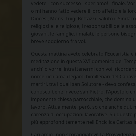
vedete - con successo - speriamo! - finale. Vor
o mi hanno fatto vedere il loro affetto e la l
Diocesi, Mons. Luigi Bettazzi. Saluto il Sindaco, 
religiosi e le religiose, i responsabili delle as
giovani, le famiglie, i malati, le persone biso
breve soggiorno fra voi.
Questa mattina avete celebrato l'Eucaristia e il
meditazione in questa XVI domenica del Tempo Or
anch'io vorrei intrattenermi con voi, ricordand
nome richiama i legami bimillenari del Canav
martiri, tra i quali san Solutore - devo conf
conosco bene invece san Pietro, l'Apostolo che 
imponente chiesa parrocchiale, che domina una
lavoro. Attualmente, però, so che anche qui, n
carenza di occupazioni lavorative. Su questo 
più approfonditamente nell'Enciclica Caritas i
Cari amici, non scoraggiatevi! La Provvidenza 