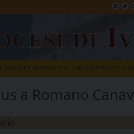
Facebo
Twi
ocesi di I
LIZZAZIONE E SACRAMENTI
CARITÀ E IMPEGNO SOCIA
elus a Romano Cana
ncio