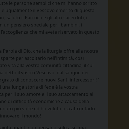
 tutte le persone semplici che mi hanno scritto
ovo e ugualmente il Vescovo emerito di questa
, saluto il Parroco e gli altri sacerdoti, i
con un pensiero speciale per i bambini, i
r l'accoglienza che mi avete riservato in questo
Parola di Dio, che la liturgia offre alla nostra
parte per ascoltarlo nell'intimità, così
o vita alla vostra comunità cittadina, il cui
 detto il vostro Vescovo, dal sangue dei
grato di conoscere nuovi Santi intercessori! '
 una lunga storia di fede è la vostra
a per il suo amore e il suo attaccamento al
one di difficoltà economiche a causa della
enuto più volte ed ho voluto ora affrontarlo
 rinnovare il mondo!
; aiuta quanti non pensano solo a sé, ma