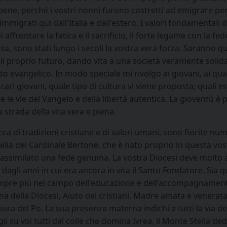
e bene, perché i vostri nonni furono costretti ad emigrare pe
igrati qui dall'Italia e dall'estero. I valori fondamentali de
di affrontare la fatica e il sacrificio, il forte legame con la f
, sono stati lungo i secoli la vostra vera forza. Saranno que
l proprio futuro, dando vita a una società veramente solidale 
ito evangelico. In modo speciale mi rivolgo ai giovani, ai qu
ri giovani, quale tipo di cultura vi viene proposta; quali 
e le vie del Vangelo e della libertà autentica. La gioventù è p
la strada della vita vera e piena.
 ricca di tradizioni cristiane e di valori umani, sono fiorite n
ella del Cardinale Bertone, che è nato proprio in questa vos
assimilato una fede genuina. La vostra Diocesi deve molto ai f
 dagli anni in cui era ancora in vita il Santo Fondatore. Sia
pre più nel campo dell'educazione e dell'accompagnament
na della Diocesi, Aiuto dei cristiani, Madre amata e venerat
nura del Po. La sua presenza materna indichi a tutti la via d
li su voi tutti dal colle che domina Ivrea, il Monte Stella de