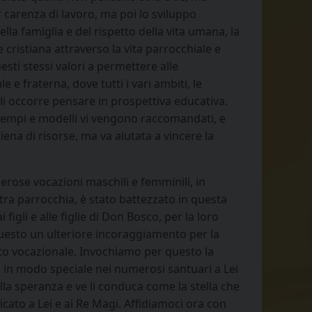
r carenza di lavoro, ma poi lo sviluppo
lla famiglia e del rispetto della vita umana, la
ede cristiana attraverso la vita parrocchiale e
sti stessi valori a permettere alle
e fraterna, dove tutti i vari ambiti, le
ali occorre pensare in prospettiva educativa.
esempi e modelli vi vengono raccomandati, e
iena di risorse, ma va aiutata a vincere la
umerose vocazioni maschili e femminili, in
tra parrocchia, è stato battezzato in questa
igli e alle figlie di Don Bosco, per la loro
 questo un ulteriore incoraggiamento per la
o vocazionale. Invochiamo per questo la
a in modo speciale nei numerosi santuari a Lei
ella speranza e ve li conduca come la stella che
dicato a Lei e ai Re Magi. Affidiamoci ora con