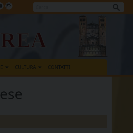
Cerca
ok
tter
Youtube
Instagram
vrea
LE
CULTURA
CONTATTI
vese