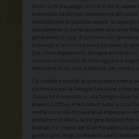
anche a chi sta peggio di loro. E voi lo sapet
economico ha portato benessere e altri sono imm
sensibilità per la giustizia sociale, la capacità 
specialmente la partecipazione alla santa Messa
generazioni di oggi di costruire con speranza i
istituzioni e l'economia siano permeati di spir
Qui, come dappertutto, bisogna domandarsi, ca
valutare se siano tali da incoraggiarvi a seguir
tentazione di vie facili e illusorie, per trovare 
Cari fratelli e sorelle! In questa vostra terra,
particolare per la Famiglia Salesiana: come qu
chiesa, ed è cresciuto in una famiglia dove ha 
presenza diffusa e feconda in tutta la zona fin
vostra comunità diocesana ad impegnarsi sem
protezione di Maria, la Vergine Assunta Patro
dedicati tra i monti del Gran Paradiso e la pia
guidò i santi Magi. La Madonna della Stella veg