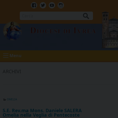
Skip
to
Facebook
Twitter
Youtube
Instagram
content
Cerca
Diocesi di Ivrea
Menu
ARCHIVI
OMELIA
S.E. Rev.ma Mons. Daniele SALERA
Omelia nella Veglia di Pentecoste