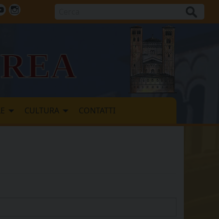
Cerca
ok
tter
Youtube
Instagram
vrea
LE
CULTURA
CONTATTI