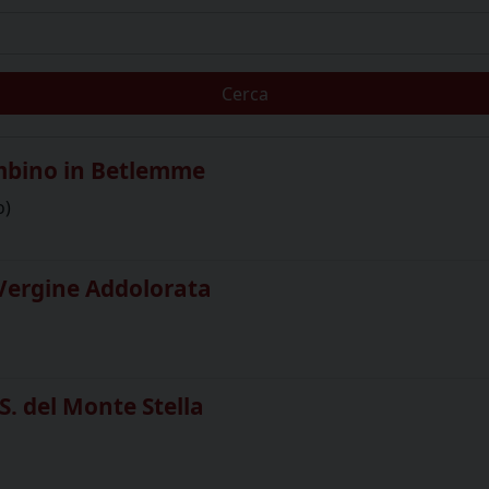
Cerca
mbino in Betlemme
o)
Vergine Addolorata
. del Monte Stella