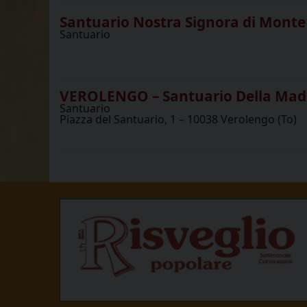
Santuario Nostra Signora di Monte 
Santuario
VEROLENGO – Santuario Della Mad
Santuario
Piazza del Santuario, 1 – 10038 Verolengo (To)
P
o
s
t
N